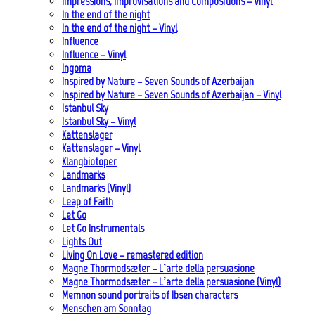
Impressions, Improvisations and Compositions – Vinyl
In the end of the night
In the end of the night – Vinyl
Influence
Influence – Vinyl
Ingoma
Inspired by Nature – Seven Sounds of Azerbaijan
Inspired by Nature – Seven Sounds of Azerbaijan – Vinyl
Istanbul Sky
Istanbul Sky – Vinyl
Kattenslager
Kattenslager – Vinyl
Klangbiotoper
Landmarks
Landmarks (Vinyl)
Leap of Faith
Let Go
Let Go Instrumentals
Lights Out
Living On Love – remastered edition
Magne Thormodsæter – L’arte della persuasione
Magne Thormodsæter – L’arte della persuasione (Vinyl)
Memnon sound portraits of Ibsen characters
Menschen am Sonntag