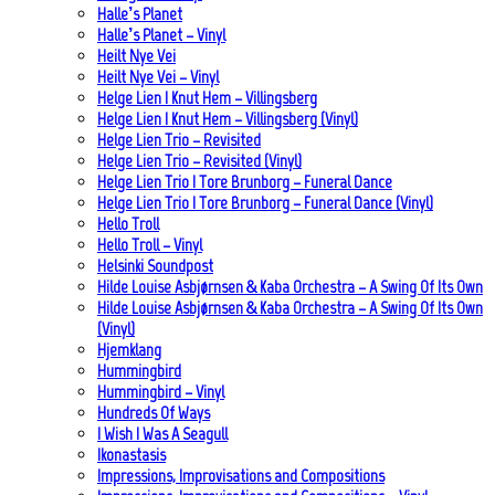
Halle’s Planet
Halle’s Planet – Vinyl
Heilt Nye Vei
Heilt Nye Vei – Vinyl
Helge Lien | Knut Hem – Villingsberg
Helge Lien | Knut Hem – Villingsberg (Vinyl)
Helge Lien Trio – Revisited
Helge Lien Trio – Revisited (Vinyl)
Helge Lien Trio | Tore Brunborg – Funeral Dance
Helge Lien Trio | Tore Brunborg – Funeral Dance (Vinyl)
Hello Troll
Hello Troll – Vinyl
Helsinki Soundpost
Hilde Louise Asbjørnsen & Kaba Orchestra – A Swing Of Its Own
Hilde Louise Asbjørnsen & Kaba Orchestra – A Swing Of Its Own
(Vinyl)
Hjemklang
Hummingbird
Hummingbird – Vinyl
Hundreds Of Ways
I Wish I Was A Seagull
Ikonastasis
Impressions, Improvisations and Compositions