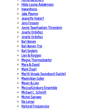
Hilde Louise Asbjørnsen
Inwardness
Jake Playmo
Jeanette Hubert
Jens Fossum
Jonne Taavitsainen Threedom
Josete Ordoñez
Josete Ordoñez
Kari Ikonen
Kari Ikonen Trio
Karl Seglem
Lien & Roggen
Magne Thormodsæter
Mara & David
Mark Chaet
Martti Vesala Soundpost Quintet
Maximilian Geller
Meyer & Lien
Mezza/Ginsburg Ensemble
Michael C. Schmitt
Michel Sajrawy
Na Lengo
Natural Frequencies