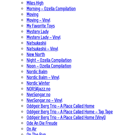
Miles High
Morning – Ozella Compilation
Moving
Moving – Vinyl
My Favorite Toys
Mystery Lady
Mystery Lady – Vinyl
Natsukashii
Natsukashii – Vinyl
New North
Night – Ozella Compilation
Noon – Ozella Compilation
Nordic Balm
Nordic Balm – Vinyl
Nordic Winter
NORSKjazz.no
NyeSongar.no
NyeSongar.no – Vinyl
Oddgeir Berg Trio – A Place Called Home
Oddgeir Berg Trio – A Place Called Home – Tap Tape
Oddgeir Berg Trio – A Place Called Home (Vinyl)
Ode An Die Freude
On Air
On The Run