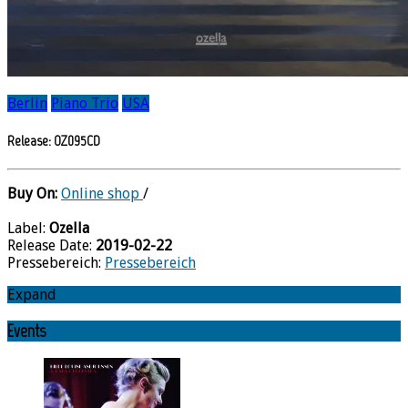
Berlin
Piano Trio
USA
Release: OZ095CD
Buy On:
Online shop
/
Label:
Ozella
Release Date:
2019-02-22
Pressebereich:
Pressebereich
Expand
Events