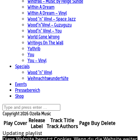
Windfall – Music by Helge Sunde
Within A Dream
Within A Dream – Vinyl
Wood ’n’ Vinyl – Space Jazz
Wood’n’Vinyl – Guzuguzu
Wood’n’ Vinyl – You
World Gone Wrong
Writings On The Wall
Yathrib
You
You – Vinyl
Specials
Wood ’n’ Vinyl
Weihnachtswundertüte
Events
Pressebereich
Shop
Copyright 2026 Ozella Music
Release
Track Title
Play
Cover
Page
Buy
Delete
Label
Track Authors
Updating playlist
Diese Website benutzt Cookies. Wenn du die Website weiter