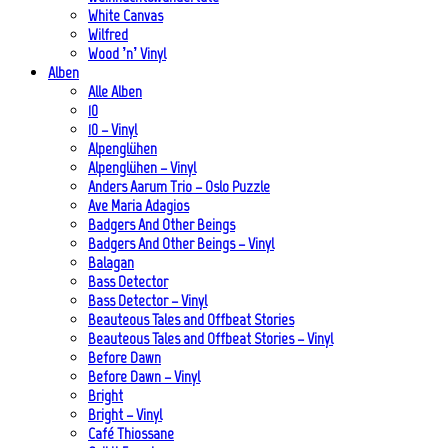
White Canvas
Wilfred
Wood ’n’ Vinyl
Alben
Alle Alben
10
10 – Vinyl
Alpenglühen
Alpenglühen – Vinyl
Anders Aarum Trio – Oslo Puzzle
Ave Maria Adagios
Badgers And Other Beings
Badgers And Other Beings – Vinyl
Balagan
Bass Detector
Bass Detector – Vinyl
Beauteous Tales and Offbeat Stories
Beauteous Tales and Offbeat Stories – Vinyl
Before Dawn
Before Dawn – Vinyl
Bright
Bright – Vinyl
Café Thiossane