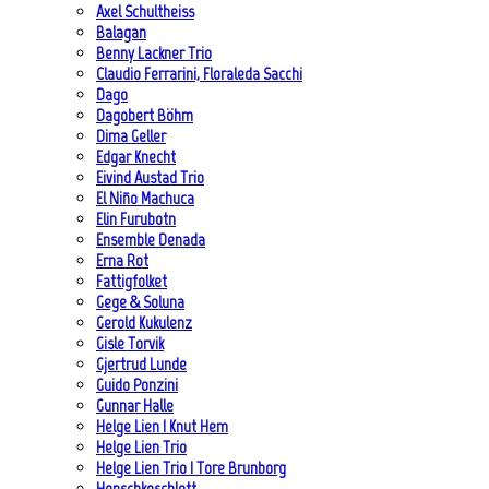
Axel Schultheiss
Balagan
Benny Lackner Trio
Claudio Ferrarini, Floraleda Sacchi
Dago
Dagobert Böhm
Dima Geller
Edgar Knecht
Eivind Austad Trio
El Niño Machuca
Elin Furubotn
Ensemble Denada
Erna Rot
Fattigfolket
Gege & Soluna
Gerold Kukulenz
Gisle Torvik
Gjertrud Lunde
Guido Ponzini
Gunnar Halle
Helge Lien | Knut Hem
Helge Lien Trio
Helge Lien Trio | Tore Brunborg
Henschkeschlott