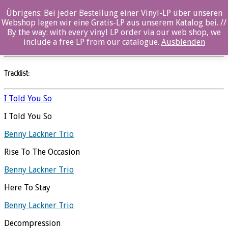
Übrigens: Bei jeder Bestellung einer Vinyl-LP über unseren
Drake
Webshop legen wir eine Gratis-LP aus unserem Katalog bei. //
By the way: with every vinyl LP order via our web shop, we
Benny Lackner Trio
//
Ozella
include a free LP from our catalogue.
Ausblenden
Tracklist:
I Told You So
I Told You So
Benny Lackner Trio
Rise To The Occasion
Benny Lackner Trio
Here To Stay
Benny Lackner Trio
Decompression