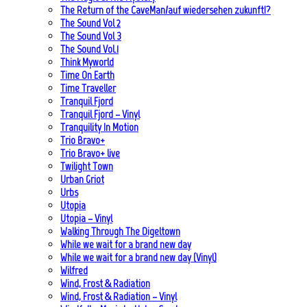
The Return of the CaveMan/auf wiedersehen zukunft!?
The Sound Vol 2
The Sound Vol 3
The Sound Vol.1
Think Myworld
Time On Earth
Time Traveller
Tranquil Fjord
Tranquil Fjord – Vinyl
Tranquility In Motion
Trio Bravo+
Trio Bravo+ live
Twilight Town
Urban Griot
Urbs
Utopia
Utopia – Vinyl
Walking Through The Digeltown
While we wait for a brand new day
While we wait for a brand new day (Vinyl)
Wilfred
Wind, Frost & Radiation
Wind, Frost & Radiation – Vinyl