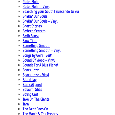
Roter Mohn
Roter Mohn – Vinyl
Searching your South | Buscando tu Sur
Shakin‘ Our Souls
Shakin‘ Our Souls – Vinyl
Short Stories
Sixteen Secrets
Sixth Sense
Slow Time
Something Smooth
Something Smooth – Vinyl
Songs by Geirr Tveitt
Sound Of Wood – Vinyl
Sounds For A Blue Planet
Space Jazz
Space Jazz – Vinyl
Stardelay
Stars Aligned
Straum, Stille
String Unit
Take On The Giants
Tara
The Beat Goes On …
The Magic & The Mystery