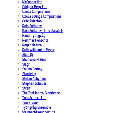
NYConnection
Oddgeir Berg Trio
Ozella Compilations
Ozella Lounge Compilations
Pete Alderton
Rain Sultanov
Rain Sultanov | Isfar Sarabski
Randi Tytingvåg
Reinmar Henschke
Roger Matura
Ruth Wilhelmine Meyer
Shan Qi
Shunsuke Mizuno
Slagr
Soluna Samay
Stardelay
Stefan Aeby Trio
Stephan Scheuss
Streif
The Taal Tantra Experience
Tom Arthurs Trio
Trio Bravo+
Tytingvåg Ensemble
Weihnachtswundertüte