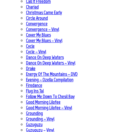
Call It Freedom
Chariad
Christmas Came Early
Circle Around
Convergence
Convergence – Vinyl
Cover My Blues
Cover My Blues – Vinyl
Cycle
Cycle – Vinyl
Dance On Deep Waters
Dance On Deep Waters – Vinyl
Drake
Energy Of The Mountains – DVD
Evening – Ozella Compilation
Firedance
Flug Ins Tal
Follow Me Down To Chesil Bay
Good Morning Lilofee
Good Morning Lilofee – Vinyl
Grounding
Grounding – Vinyl
Guzuguzu
Guzuguzu – Vinyl