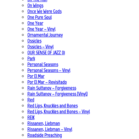
On Wings
Once We Were Gods
One Pure Soul
One Year
One Year – Vinyl
Ornamental Journey
Ossicles
Ossicles – Vinyl
OUR SENSE OF JAZZ_01
Park
Personal Seasons
Personal Seasons – Vinyl
Por El Mar
Por El Mar – Revisitado
Rain Sultanov – Forgiveness
Rain Sultanov – Forgiveness (Vinyl)
Red
Red Lips, Knuckles and Bones
Red Lips, Knuckles and Bones – Vinyl
REIK
Rissanen, Liebman
Rissanen, Liebman – Vinyl
Roadside Preaching