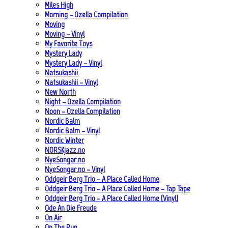
Miles High
Morning – Ozella Compilation
Moving
Moving – Vinyl
My Favorite Toys
Mystery Lady
Mystery Lady – Vinyl
Natsukashii
Natsukashii – Vinyl
New North
Night – Ozella Compilation
Noon – Ozella Compilation
Nordic Balm
Nordic Balm – Vinyl
Nordic Winter
NORSKjazz.no
NyeSongar.no
NyeSongar.no – Vinyl
Oddgeir Berg Trio – A Place Called Home
Oddgeir Berg Trio – A Place Called Home – Tap Tape
Oddgeir Berg Trio – A Place Called Home (Vinyl)
Ode An Die Freude
On Air
On The Run