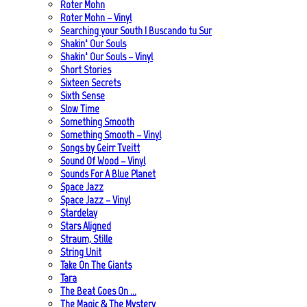
Roter Mohn
Roter Mohn – Vinyl
Searching your South | Buscando tu Sur
Shakin‘ Our Souls
Shakin‘ Our Souls – Vinyl
Short Stories
Sixteen Secrets
Sixth Sense
Slow Time
Something Smooth
Something Smooth – Vinyl
Songs by Geirr Tveitt
Sound Of Wood – Vinyl
Sounds For A Blue Planet
Space Jazz
Space Jazz – Vinyl
Stardelay
Stars Aligned
Straum, Stille
String Unit
Take On The Giants
Tara
The Beat Goes On …
The Magic & The Mystery