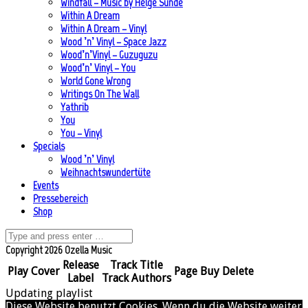
Windfall – Music by Helge Sunde
Within A Dream
Within A Dream – Vinyl
Wood ’n’ Vinyl – Space Jazz
Wood’n’Vinyl – Guzuguzu
Wood’n’ Vinyl – You
World Gone Wrong
Writings On The Wall
Yathrib
You
You – Vinyl
Specials
Wood ’n’ Vinyl
Weihnachtswundertüte
Events
Pressebereich
Shop
Copyright 2026 Ozella Music
Release
Track Title
Play
Cover
Page
Buy
Delete
Label
Track Authors
Updating playlist
Diese Website benutzt Cookies. Wenn du die Website weiter