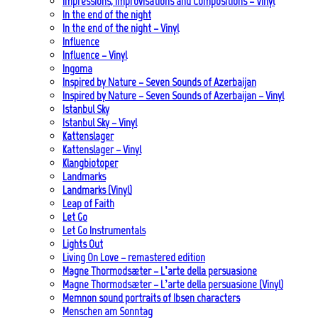
Impressions, Improvisations and Compositions – Vinyl
In the end of the night
In the end of the night – Vinyl
Influence
Influence – Vinyl
Ingoma
Inspired by Nature – Seven Sounds of Azerbaijan
Inspired by Nature – Seven Sounds of Azerbaijan – Vinyl
Istanbul Sky
Istanbul Sky – Vinyl
Kattenslager
Kattenslager – Vinyl
Klangbiotoper
Landmarks
Landmarks (Vinyl)
Leap of Faith
Let Go
Let Go Instrumentals
Lights Out
Living On Love – remastered edition
Magne Thormodsæter – L’arte della persuasione
Magne Thormodsæter – L’arte della persuasione (Vinyl)
Memnon sound portraits of Ibsen characters
Menschen am Sonntag