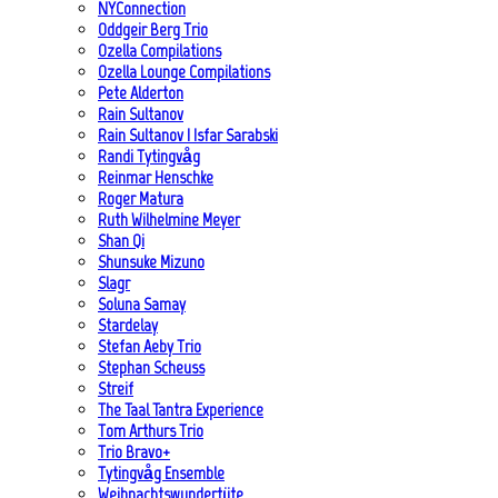
NYConnection
Oddgeir Berg Trio
Ozella Compilations
Ozella Lounge Compilations
Pete Alderton
Rain Sultanov
Rain Sultanov | Isfar Sarabski
Randi Tytingvåg
Reinmar Henschke
Roger Matura
Ruth Wilhelmine Meyer
Shan Qi
Shunsuke Mizuno
Slagr
Soluna Samay
Stardelay
Stefan Aeby Trio
Stephan Scheuss
Streif
The Taal Tantra Experience
Tom Arthurs Trio
Trio Bravo+
Tytingvåg Ensemble
Weihnachtswundertüte