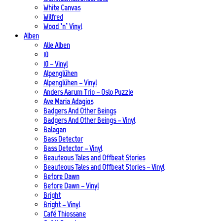
White Canvas
Wilfred
Wood ’n’ Vinyl
Alben
Alle Alben
10
10 – Vinyl
Alpenglühen
Alpenglühen – Vinyl
Anders Aarum Trio – Oslo Puzzle
Ave Maria Adagios
Badgers And Other Beings
Badgers And Other Beings – Vinyl
Balagan
Bass Detector
Bass Detector – Vinyl
Beauteous Tales and Offbeat Stories
Beauteous Tales and Offbeat Stories – Vinyl
Before Dawn
Before Dawn – Vinyl
Bright
Bright – Vinyl
Café Thiossane