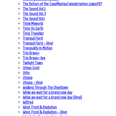
The Return of the CaveMan/auf wiedersehen zukunft!?
The Sound Vol 2
The Sound Vol 3
The Sound Vol.1
Think Myworld
Time On Earth
Time Traveller
Tranquil Fjord
Tranquil Fjord – Vinyl
Tranquility In Motion
Trio Bravo+
Trio Bravo+ live
Twilight Town
Urban Griot
Urbs
Utopia
Utopia – Vinyl
Walking Through The Digeltown
While we wait for a brand new day
While we wait for a brand new day (Vinyl)
Wilfred
Wind, Frost & Radiation
Wind, Frost & Radiation – Vinyl