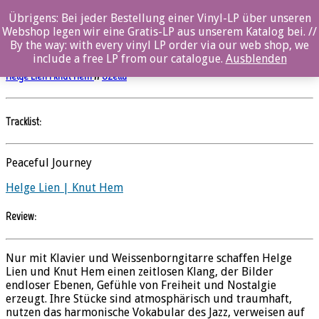
0%
Übrigens: Bei jeder Bestellung einer Vinyl-LP über unseren
Webshop legen wir eine Gratis-LP aus unserem Katalog bei. //
Helge Lien | Knut Hem – Villingsberg
By the way: with every vinyl LP order via our web shop, we
include a free LP from our catalogue.
Ausblenden
Helge Lien | Knut Hem
//
Ozella
Tracklist:
Peaceful Journey
Helge Lien | Knut Hem
Review:
Nur mit Klavier und Weissenborngitarre schaffen Helge
Lien und Knut Hem einen zeitlosen Klang, der Bilder
endloser Ebenen, Gefühle von Freiheit und Nostalgie
erzeugt. Ihre Stücke sind atmosphärisch und traumhaft,
nutzen das harmonische Vokabular des Jazz, verweisen auf