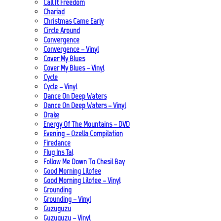
Call It Freedom
Chariad
Christmas Came Early
Circle Around
Convergence
Convergence – Vinyl
Cover My Blues
Cover My Blues – Vinyl
Cycle
Cycle – Vinyl
Dance On Deep Waters
Dance On Deep Waters – Vinyl
Drake
Energy Of The Mountains – DVD
Evening – Ozella Compilation
Firedance
Flug Ins Tal
Follow Me Down To Chesil Bay
Good Morning Lilofee
Good Morning Lilofee – Vinyl
Grounding
Grounding – Vinyl
Guzuguzu
Guzuguzu – Vinyl