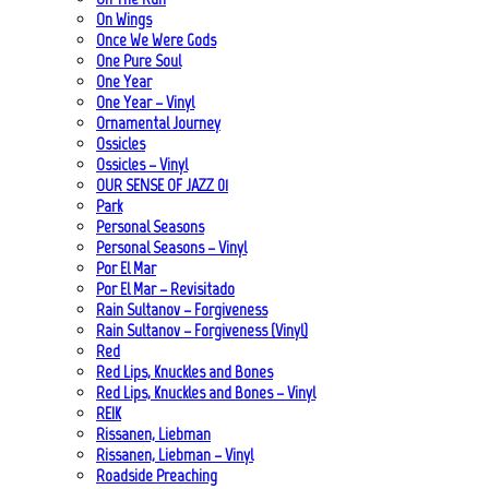
On Wings
Once We Were Gods
One Pure Soul
One Year
One Year – Vinyl
Ornamental Journey
Ossicles
Ossicles – Vinyl
OUR SENSE OF JAZZ_01
Park
Personal Seasons
Personal Seasons – Vinyl
Por El Mar
Por El Mar – Revisitado
Rain Sultanov – Forgiveness
Rain Sultanov – Forgiveness (Vinyl)
Red
Red Lips, Knuckles and Bones
Red Lips, Knuckles and Bones – Vinyl
REIK
Rissanen, Liebman
Rissanen, Liebman – Vinyl
Roadside Preaching