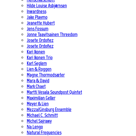
Hilde Louise Asbjørnsen
Inwardness
Jake Playmo
Jeanette Hubert
Jens Fossum
Jonne Taavitsainen Threedom
Josete Ordoñez
Josete Ordoñez
Kari Ikonen
Kari Ikonen Trio
Karl Seglem
Lien & Roggen
Magne Thormodsæter
Mara & David
Mark Chaet
Martti Vesala Soundpost Quintet
Maximilian Geller
Meyer & Lien
Mezza/Ginsburg Ensemble
Michael C. Schmitt
Michel Sajrawy
Na Lengo
Natural Frequencies