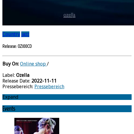
Country
jazz
Release: OZ100CD
Buy On:
Online shop
/
Label:
Ozella
Release Date:
2022-11-11
Pressebereich:
Pressebereich
Expand
Events