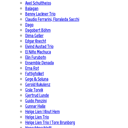
Axel Schultheiss
Balagan
Benny Lackner Trio
Claudio Ferrarini, Floraleda Sacchi
Dago
Dagobert Böhm
Dima Geller
Edgar Knecht
Eivind Austad Trio
El Niño Machuca
Elin Furubotn
Ensemble Denada
Erna Rot
Fattigfolket
Gege & Soluna
Gerold Kukulenz
Gisle Torvik
Gjertrud Lunde
Guido Ponzini
Gunnar Halle
Helge Lien | Knut Hem
Helge Lien Trio
Helge Lien Trio | Tore Brunborg
Henschkeschlott