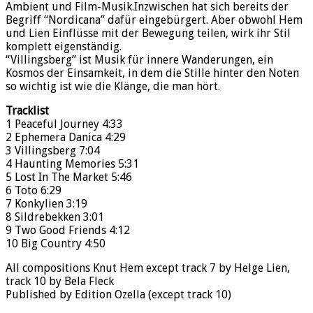
Ambient und Film-Musik.Inzwischen hat sich bereits der
Begriff “Nordicana” dafür eingebürgert. Aber obwohl Hem
und Lien Einflüsse mit der Bewegung teilen, wirk ihr Stil
komplett eigenständig.
“Villingsberg” ist Musik für innere Wanderungen, ein
Kosmos der Einsamkeit, in dem die Stille hinter den Noten
so wichtig ist wie die Klänge, die man hört.
Tracklist
1 Peaceful Journey 4:33
2 Ephemera Danica 4:29
3 Villingsberg 7:04
4 Haunting Memories 5:31
5 Lost In The Market 5:46
6 Toto 6:29
7 Konkylien 3:19
8 Sildrebekken 3:01
9 Two Good Friends 4:12
10 Big Country 4:50
All compositions Knut Hem except track 7 by Helge Lien,
track 10 by Bela Fleck
Published by Edition Ozella (except track 10)