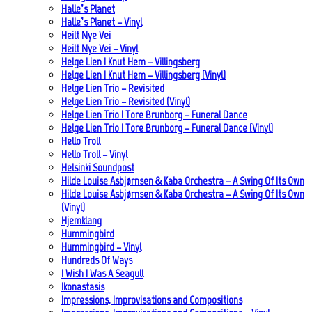
Halle’s Planet
Halle’s Planet – Vinyl
Heilt Nye Vei
Heilt Nye Vei – Vinyl
Helge Lien | Knut Hem – Villingsberg
Helge Lien | Knut Hem – Villingsberg (Vinyl)
Helge Lien Trio – Revisited
Helge Lien Trio – Revisited (Vinyl)
Helge Lien Trio | Tore Brunborg – Funeral Dance
Helge Lien Trio | Tore Brunborg – Funeral Dance (Vinyl)
Hello Troll
Hello Troll – Vinyl
Helsinki Soundpost
Hilde Louise Asbjørnsen & Kaba Orchestra – A Swing Of Its Own
Hilde Louise Asbjørnsen & Kaba Orchestra – A Swing Of Its Own
(Vinyl)
Hjemklang
Hummingbird
Hummingbird – Vinyl
Hundreds Of Ways
I Wish I Was A Seagull
Ikonastasis
Impressions, Improvisations and Compositions