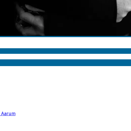
s Aarum