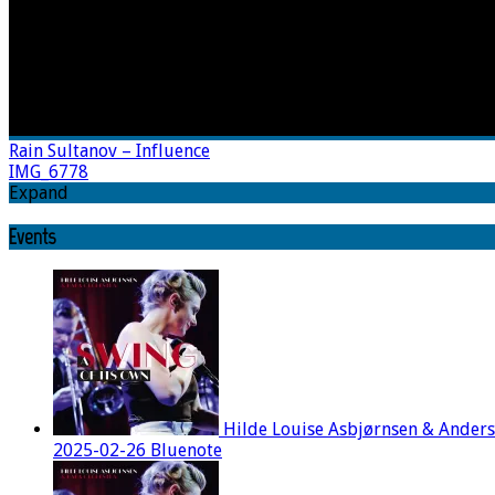
Rain Sultanov – Influence
IMG_6778
Expand
Events
Hilde Louise Asbjørnsen & Ander
2025-02-26 Bluenote