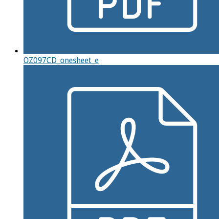
OZ097CD_onesheet_e