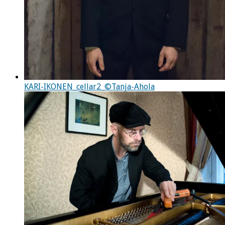
KARI-IKONEN_cellar2_©Tanja-Ahola