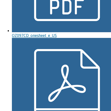
OZ097CD_onesheet_e_US