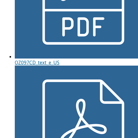
OZ097CD_text_e_US