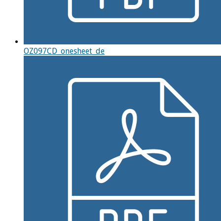
OZ097CD_onesheet_de