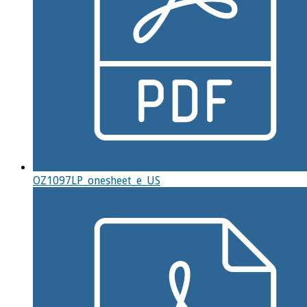
OZ1097LP_onesheet_e_US