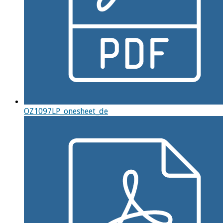
OZ1097LP_onesheet_de