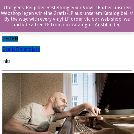
Übrigens: Bei jeder Bestellung einer Vinyl-LP über unseren
Kari Ikonen
Webshop legen wir eine Gratis-LP aus unserem Katalog bei. //
By the way: with every vinyl LP order via our web shop, we
Finland //
include a free LP from our catalogue.
Ausblenden
TEILEN
Ozella
Finland
jazz
Info