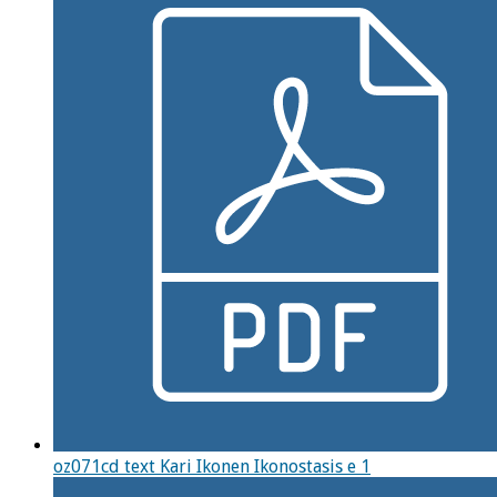
oz071cd text Kari Ikonen Ikonostasis e 1