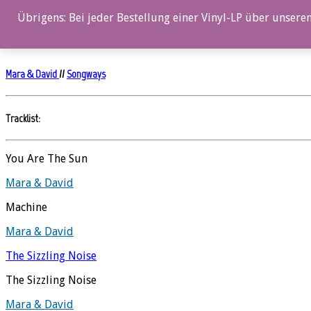
0%
Übrigens: Bei jeder Bestellung einer Vinyl-LP über unseren
Once We Were Gods
Mara & David
//
Songways
Tracklist:
You Are The Sun
Mara & David
Machine
Mara & David
The Sizzling Noise
The Sizzling Noise
Mara & David