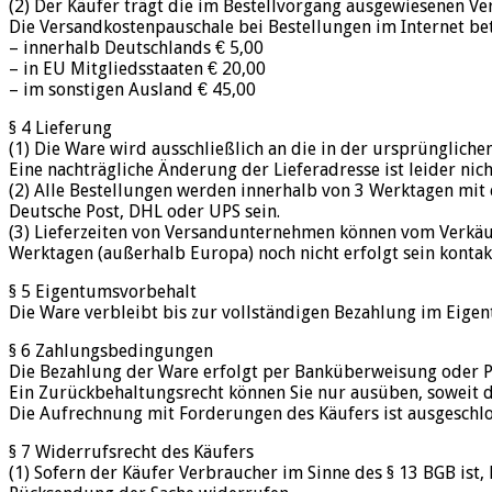
(2) Der Käufer trägt die im Bestellvorgang ausgewiesenen Ve
Die Versandkostenpauschale bei Bestellungen im Internet bet
– innerhalb Deutschlands € 5,00
– in EU Mitgliedsstaaten € 20,00
– im sonstigen Ausland € 45,00
§ 4 Lieferung
(1) Die Ware wird ausschließlich an die in der ursprüngliche
Eine nachträgliche Änderung der Lieferadresse ist leider nich
(2) Alle Bestellungen werden innerhalb von 3 Werktagen mit
Deutsche Post, DHL oder UPS sein.
(3) Lieferzeiten von Versandunternehmen können vom Verkäuf
Werktagen (außerhalb Europa) noch nicht erfolgt sein kontakt
§ 5 Eigentumsvorbehalt
Die Ware verbleibt bis zur vollständigen Bezahlung im Eigen
§ 6 Zahlungsbedingungen
Die Bezahlung der Ware erfolgt per Banküberweisung oder P
Ein Zurückbehaltungsrecht können Sie nur ausüben, soweit d
Die Aufrechnung mit Forderungen des Käufers ist ausgeschloss
§ 7 Widerrufsrecht des Käufers
(1) Sofern der Käufer Verbraucher im Sinne des § 13 BGB ist,