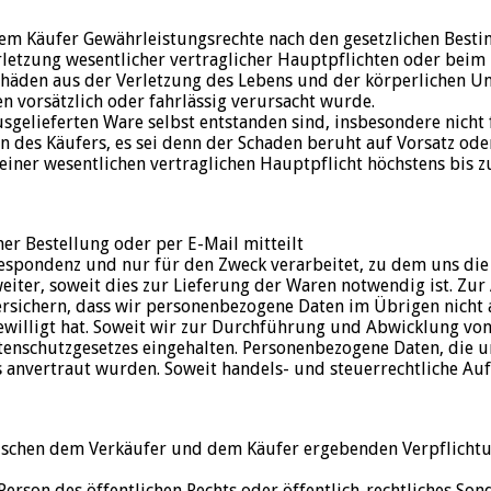
n dem Käufer Gewährleistungsrechte nach den gesetzlichen Bes
erletzung wesentlicher vertraglicher Hauptpflichten oder beim
Schäden aus der Verletzung des Lebens und der körperlichen 
n vorsätzlich oder fahrlässig verursacht wurde.
 ausgelieferten Ware selbst entstanden sind, insbesondere nic
es Käufers, es sei denn der Schaden beruht auf Vorsatz oder
g einer wesentlichen vertraglichen Hauptpflicht höchstens bis
ner Bestellung oder per E-Mail mitteilt
respondenz und nur für den Zweck verarbeitet, zu dem uns die
iter, soweit dies zur Lieferung der Waren notwendig ist. Zu
rsichern, dass wir personenbezogene Daten im Übrigen nicht an
ewilligt hat. Soweit wir zur Durchführung und Abwicklung von
schutzgesetzes eingehalten. Personenbezogene Daten, die un
uns anvertraut wurden. Soweit handels- und steuerrechtliche A
zwischen dem Verkäufer und dem Käufer ergebenden Verpflichtun
erson des öffentlichen Rechts oder öffentlich-rechtliches Son