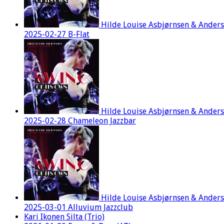
Hilde Louise Asbjørnsen & Ander
2025-02-27 B-Flat
Hilde Louise Asbjørnsen & Ander
2025-02-28 Chameleon Jazzbar
Hilde Louise Asbjørnsen & Ander
2025-03-01 Alluvium Jazzclub
Kari Ikonen Silta (Trio)