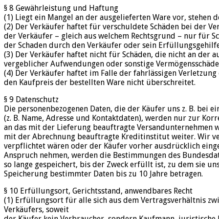
§ 8 Gewährleistung und Haftung
(1) Liegt ein Mangel an der ausgelieferten Ware vor, stehe
(2) Der Verkäufer haftet für verschuldete Schäden bei der V
der Verkäufer – gleich aus welchem Rechtsgrund – nur für 
der Schaden durch den Verkäufer oder sein Erfüllungsgehilfe
(3) Der Verkäufer haftet nicht für Schäden, die nicht an der
vergeblicher Aufwendungen oder sonstige Vermögensschäden d
(4) Der Verkäufer haftet im Falle der fahrlässigen Verletzun
den Kaufpreis der bestellten Ware nicht überschreitet.
§ 9 Datenschutz
Die personenbezogenen Daten, die der Käufer uns z. B. bei ei
(z. B. Name, Adresse und Kontaktdaten), werden nur zur Kor
an das mit der Lieferung beauftragte Versandunternehmen we
mit der Abrechnung beauftragte Kreditinstitut weiter. Wir ve
verpflichtet wären oder der Käufer vorher ausdrücklich eing
Anspruch nehmen, werden die Bestimmungen des Bundesdaten
so lange gespeichert, bis der Zweck erfüllt ist, zu dem sie 
Speicherung bestimmter Daten bis zu 10 Jahre betragen.
§ 10 Erfüllungsort, Gerichtsstand, anwendbares Recht
(1) Erfüllungsort für alle sich aus dem Vertragsverhältnis 
Verkäufers, soweit
der Käufer kein Verbraucher, sondern Kaufmann, juristische P