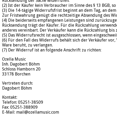
Rücksendung der Sache widerrufen.
(2) Ist der Käufer kein Verbraucher im Sinne des § 13 BGB, so
(3) Die 14-tägige Widerrufsfrist beginnt an dem Tag, an dem 
Zur Fristwahrung genügt die rechtzeitige Absendung des Wi
(4) Die beiderseits empfangenen Leistungen sind zurückzugewä
Rücksendung trägt der Käufer. Für die Rückzahlung verwenden
anderes vereinbart. Der Verkäufer kann die Rückzahlung bis
(5) Das Widerrufsrecht ist ausgeschlossen, wenn eingeschwei
(6) Für den Fall des Widerrufs behält sich der Verkäufer vo
Ware beruht, zu verlangen.
(7) Der Widerruf ist an folgende Anschrift zu richten:
Ozella Music
Inh. Dagobert Böhm
Schloss Hamborn 20
33178 Borchen
Vertreten durch:
Dagobert Böhm
Kontakt:
Telefon: 05251-38509
Fax: 05251-388909
E-Mail: mail@ozellamusic.com