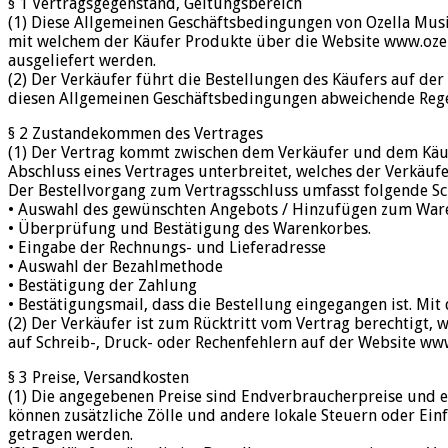
§ 1 Vertragsgegenstand, Geltungsbereich
(1) Diese Allgemeinen Geschäftsbedingungen von Ozella Mus
mit welchem der Käufer Produkte über die Website www.ozel
ausgeliefert werden.
(2) Der Verkäufer führt die Bestellungen des Käufers auf d
diesen Allgemeinen Geschäftsbedingungen abweichende Regelu
§ 2 Zustandekommen des Vertrages
(1) Der Vertrag kommt zwischen dem Verkäufer und dem Käuf
Abschluss eines Vertrages unterbreitet, welches der Verkäuf
Der Bestellvorgang zum Vertragsschluss umfasst folgende Sch
• Auswahl des gewünschten Angebots / Hinzufügen zum War
• Überprüfung und Bestätigung des Warenkorbes.
• Eingabe der Rechnungs- und Lieferadresse
• Auswahl der Bezahlmethode
• Bestätigung der Zahlung
• Bestätigungsmail, dass die Bestellung eingegangen ist. Mi
(2) Der Verkäufer ist zum Rücktritt vom Vertrag berechtigt,
auf Schreib-, Druck- oder Rechenfehlern auf der Website ww
§ 3 Preise, Versandkosten
(1) Die angegebenen Preise sind Endverbraucherpreise und en
können zusätzliche Zölle und andere lokale Steuern oder Ein
getragen werden.