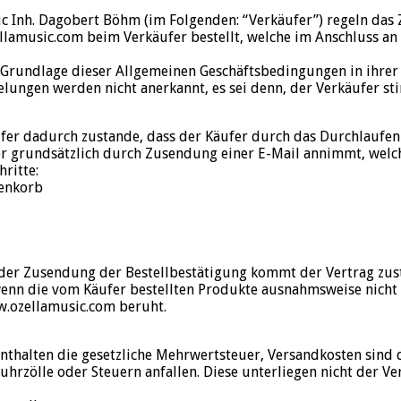
ic Inh. Dagobert Böhm (im Folgenden: “Verkäufer”) regeln d
lamusic.com beim Verkäufer bestellt, welche im Anschluss an
er Grundlage dieser Allgemeinen Geschäftsbedingungen in ihrer
ngen werden nicht anerkannt, es sei denn, der Verkäufer sti
er dadurch zustande, dass der Käufer durch das Durchlaufen
er grundsätzlich durch Zusendung einer E-Mail annimmt, welche
ritte:
enkorb
t der Zusendung der Bestellbestätigung kommt der Vertrag zus
 wenn die vom Käufer bestellten Produkte ausnahmsweise nicht 
w.ozellamusic.com beruht.
thalten die gesetzliche Mehrwertsteuer, Versandkosten sind d
fuhrzölle oder Steuern anfallen. Diese unterliegen nicht der