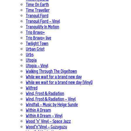
Time On Earth
Time Traveller
Tranquil Fjord
Tranquil Fjord – Vinyl
Tranquility In Motion
Trio Bravo+
Trio Bravo+ live
Twilight Town
Urban Griot
Urbs
Utopia
Utopia – Vinyl
Walking Through The Digeltown
While we wait for a brand new day
While we wait for a brand new day (Vinyl)
Wilfred
Wind, Frost & Radiation
Wind, Frost & Radiation – Vinyl
Windfall – Music by Helge Sunde
Within A Dream
Within A Dream – Vinyl
Wood ’n’ Vinyl – Space Jazz
Wood’n’Vinyl – Guzuguzu