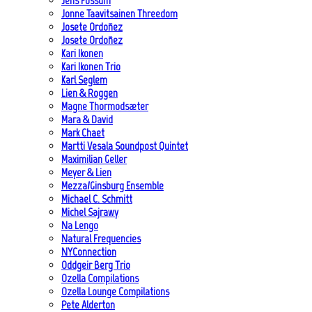
Jens Fossum
Jonne Taavitsainen Threedom
Josete Ordoñez
Josete Ordoñez
Kari Ikonen
Kari Ikonen Trio
Karl Seglem
Lien & Roggen
Magne Thormodsæter
Mara & David
Mark Chaet
Martti Vesala Soundpost Quintet
Maximilian Geller
Meyer & Lien
Mezza/Ginsburg Ensemble
Michael C. Schmitt
Michel Sajrawy
Na Lengo
Natural Frequencies
NYConnection
Oddgeir Berg Trio
Ozella Compilations
Ozella Lounge Compilations
Pete Alderton