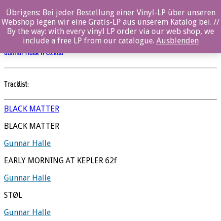
0%
Übrigens: Bei jeder Bestellung einer Vinyl-LP über unseren
Webshop legen wir eine Gratis-LP aus unserem Katalog bei. //
Halle’s Planet
By the way: with every vinyl LP order via our web shop, we
include a free LP from our catalogue.
Ausblenden
Gunnar Halle
//
Ozella
Tracklist:
BLACK MATTER
BLACK MATTER
Gunnar Halle
EARLY MORNING AT KEPLER 62f
Gunnar Halle
STØL
Gunnar Halle