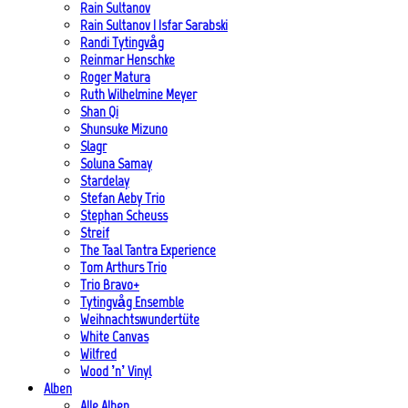
Rain Sultanov
Rain Sultanov | Isfar Sarabski
Randi Tytingvåg
Reinmar Henschke
Roger Matura
Ruth Wilhelmine Meyer
Shan Qi
Shunsuke Mizuno
Slagr
Soluna Samay
Stardelay
Stefan Aeby Trio
Stephan Scheuss
Streif
The Taal Tantra Experience
Tom Arthurs Trio
Trio Bravo+
Tytingvåg Ensemble
Weihnachtswundertüte
White Canvas
Wilfred
Wood ’n’ Vinyl
Alben
Alle Alben