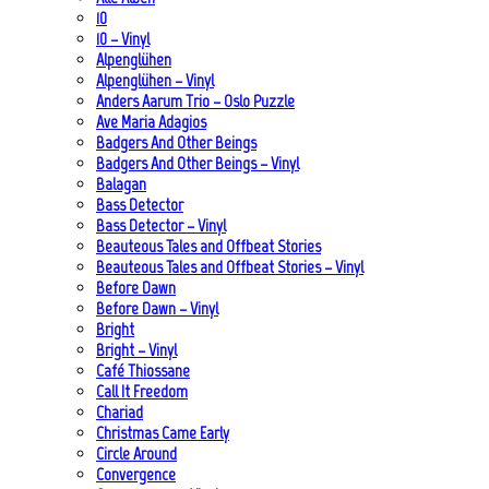
10
10 – Vinyl
Alpenglühen
Alpenglühen – Vinyl
Anders Aarum Trio – Oslo Puzzle
Ave Maria Adagios
Badgers And Other Beings
Badgers And Other Beings – Vinyl
Balagan
Bass Detector
Bass Detector – Vinyl
Beauteous Tales and Offbeat Stories
Beauteous Tales and Offbeat Stories – Vinyl
Before Dawn
Before Dawn – Vinyl
Bright
Bright – Vinyl
Café Thiossane
Call It Freedom
Chariad
Christmas Came Early
Circle Around
Convergence