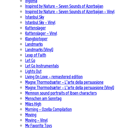
Ingoma
Inspired by Nature – Seven Sounds of Azerbaijan
Inspired by Nature – Seven Sounds of Azerbaijan – Vinyl
Istanbul Sky
Istanbul Sky – Vinyl
Kattenslager
Kattenslager – Vinyl
Klangbiotoper
Landmarks
Landmarks (Vinyl)
Leap of Faith
Let Go
Let Go Instrumentals
Lights Out
Living On Love – remastered edition
Magne Thormodsæter – L’arte della persuasione
Magne Thormodsæter – L’arte della persuasione (Vinyl)
Memnon sound portraits of Ibsen characters
Menschen am Sonntag
Miles High
Morning – Ozella Compilation
Moving
Moving – Vinyl
My Favorite Toys