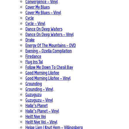
Convergence – Vinyl
Cover My Blues
Cover My Blues – Vinyl
Cycle
Cycle – Vinyl
Dance On Deep Waters
Dance On Deep Waters – Vinyl
Drake
Energy Of The Mountains – DVD
Evening – Ozella Compilation
Firedance
Flug Ins Tal
Follow Me Down To Chesil Bay
Good Morning Lilofee
Good Morning Lilofee – Vinyl
Grounding
Grounding – Vinyl
Guzuguzu
Guzuguzu – Vinyl
Halle’s Planet
Halle’s Planet – Vinyl
Heilt Nye Vei
Heilt Nye Vei – Vinyl
Helge Lien | Knut Hem – Villingsberg