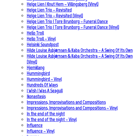
Helge Lien | Knut Hem – Villingsberg (Vinyl)
Helge Lien Trio – Revisited
Helge Lien Trio – Revisited (Vinyl)
Helge Lien Trio | Tore Brunborg – Funeral Dance
Helge Lien Trio | Tore Brunborg – Funeral Dance (Vinyl)
Hello Troll
Hello Troll – Vinyl
Helsinki Soundpost
Hilde Louise Asbjørnsen & Kaba Orchestra – A Swing Of Its Own
Hilde Louise Asbjørnsen & Kaba Orchestra – A Swing Of Its Own
(Vinyl)
Hjemklang
Hummingbird
Hummingbird – Vinyl
Hundreds Of Ways
I Wish I Was A Seagull
Ikonastasis
Impressions, Improvisations and Compositions
Impressions, Improvisations and Compositions – Vinyl
In the end of the night
In the end of the night – Vinyl
Influence
Influence – Vinyl