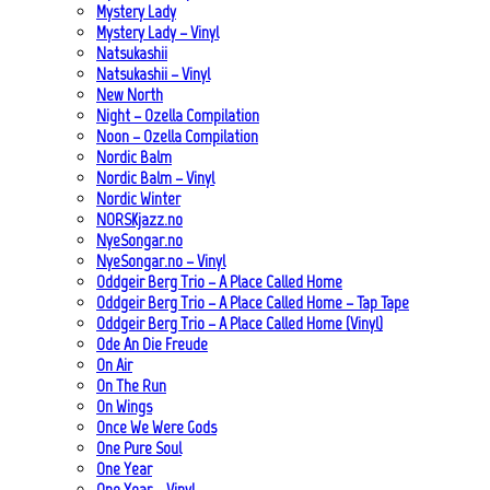
Mystery Lady
Mystery Lady – Vinyl
Natsukashii
Natsukashii – Vinyl
New North
Night – Ozella Compilation
Noon – Ozella Compilation
Nordic Balm
Nordic Balm – Vinyl
Nordic Winter
NORSKjazz.no
NyeSongar.no
NyeSongar.no – Vinyl
Oddgeir Berg Trio – A Place Called Home
Oddgeir Berg Trio – A Place Called Home – Tap Tape
Oddgeir Berg Trio – A Place Called Home (Vinyl)
Ode An Die Freude
On Air
On The Run
On Wings
Once We Were Gods
One Pure Soul
One Year
One Year – Vinyl