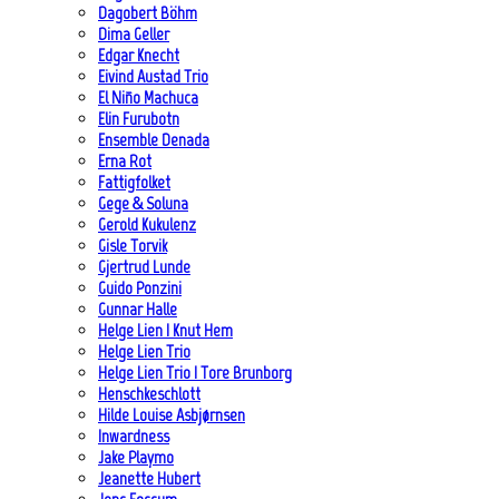
Dagobert Böhm
Dima Geller
Edgar Knecht
Eivind Austad Trio
El Niño Machuca
Elin Furubotn
Ensemble Denada
Erna Rot
Fattigfolket
Gege & Soluna
Gerold Kukulenz
Gisle Torvik
Gjertrud Lunde
Guido Ponzini
Gunnar Halle
Helge Lien | Knut Hem
Helge Lien Trio
Helge Lien Trio | Tore Brunborg
Henschkeschlott
Hilde Louise Asbjørnsen
Inwardness
Jake Playmo
Jeanette Hubert