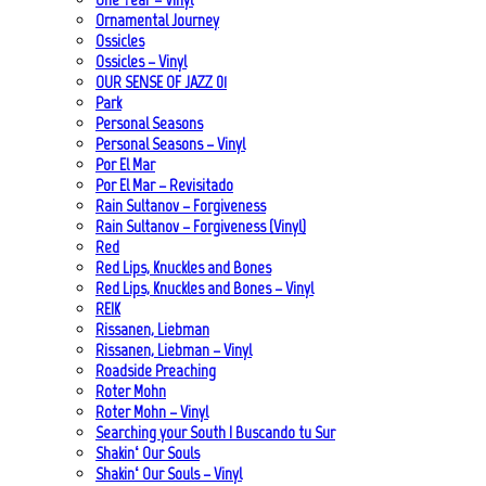
Ornamental Journey
Ossicles
Ossicles – Vinyl
OUR SENSE OF JAZZ_01
Park
Personal Seasons
Personal Seasons – Vinyl
Por El Mar
Por El Mar – Revisitado
Rain Sultanov – Forgiveness
Rain Sultanov – Forgiveness (Vinyl)
Red
Red Lips, Knuckles and Bones
Red Lips, Knuckles and Bones – Vinyl
REIK
Rissanen, Liebman
Rissanen, Liebman – Vinyl
Roadside Preaching
Roter Mohn
Roter Mohn – Vinyl
Searching your South | Buscando tu Sur
Shakin‘ Our Souls
Shakin‘ Our Souls – Vinyl