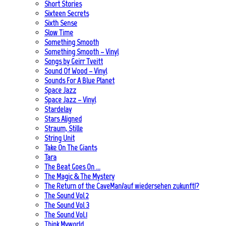
Short Stories
Sixteen Secrets
Sixth Sense
Slow Time
Something Smooth
Something Smooth – Vinyl
Songs by Geirr Tveitt
Sound Of Wood – Vinyl
Sounds For A Blue Planet
Space Jazz
Space Jazz – Vinyl
Stardelay
Stars Aligned
Straum, Stille
String Unit
Take On The Giants
Tara
The Beat Goes On …
The Magic & The Mystery
The Return of the CaveMan/auf wiedersehen zukunft!?
The Sound Vol 2
The Sound Vol 3
The Sound Vol.1
Think Myworld