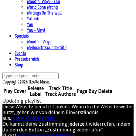
Wood’n’ Vinyl – You
World Gone Wrong
Writings On The Wall
Yathrib
You
You – Vinyl
Specials
Wood ’n’ Vinyl
Weihnachtswundertüte
Events
Pressebereich
Shop
Copyright 2026 Ozella Music
Release
Track Title
Play
Cover
Page
Buy
Delete
Label
Track Authors
Updating playlist
Diese Website benutzt Cookies. Wenn du die Website weiter
nutzt, gehen wir von deinem Einverständnis
aus.
OK
Nein
Erfahre mehr
Du kannst deine Zustimmung jederzeit widerrufen, indem
du den den Button „Zustimmung widerrufen“
klickst.
Zustimmung wiederrufen