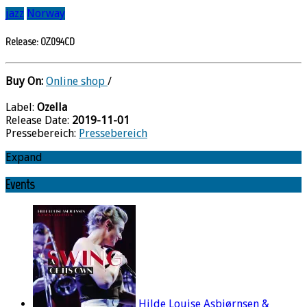
jazz
Norway
Release: OZ094CD
Buy On:
Online shop
/
Label:
Ozella
Release Date:
2019-11-01
Pressebereich:
Pressebereich
Expand
Events
Hilde Louise Asbjørnsen &