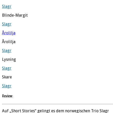
Slagr
Blinde-Margit
Slagr
Årolilja
Årolilja
Slagr
Lysning
Slagr
Skare
Slagr
Review:
Auf „Short Stories“ gelingt es dem norwegischen Trio Slagr