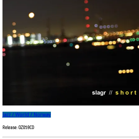
Jazz / World / Norway
Release: OZ059CD