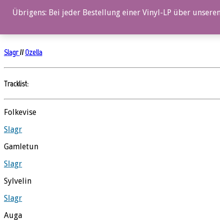
0%
Übrigens: Bei jeder Bestellung einer Vinyl-LP über unseren
Short Stories
Slagr
//
Ozella
Tracklist:
Folkevise
Slagr
Gamletun
Slagr
Sylvelin
Slagr
Auga