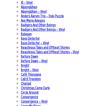
10 – Vinyl
Alpenglühen
Alpenglühen – Vinyl
Anders Aarum Trio – Oslo Puzzle
Ave Maria Adagios
Badgers And Other Beings
Badgers And Other Beings – Vinyl
Balagan
Bass Detector
Bass Detector – Vinyl
Beauteous Tales and Offbeat Stories
Beauteous Tales and Offbeat Stories – Vinyl
Before Dawn
Before Dawn – Vinyl
Bright
Bright – Vinyl
Café Thiossane
Call It Freedom
Chariad
Christmas Came Early
Circle Around
Convergence
Convergence – Vinyl
Cover My Blues