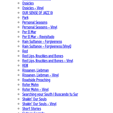
Ossicles
Ossicles – Vinyl
OUR SENSE OF JAZZ_01
Park
Personal Seasons
Personal Seasons – Vinyl
Por El Mar
Por El Mar – Revisitado
Rain Sultanov – Forgiveness
Rain Sultanov – Forgiveness (Vinyl)
Red
Red Lips, Knuckles and Bones
Red Lips, Knuckles and Bones – Vinyl
REIK
Rissanen, Liebman
Rissanen, Liebman – Vinyl
Roadside Preaching
Roter Mohn
Roter Mohn – Vinyl
Searching your South | Buscando tu Sur
Shakin‘ Our Souls
Shakin‘ Our Souls – Vinyl
Short Stories