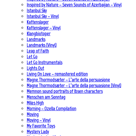
Inspired by Nature – Seven Sounds of Azerbaijan – Vinyl
Istanbul Sky
Istanbul Sky – Vinyl
Kattenslager
Kattenslager – Vinyl
Klangbiotoper
Landmarks
Landmarks (Vinyl)
Leap of Faith
Let Go
Let Go Instrumentals
Lights Out
Living On Love – remastered edition
Magne Thormodsæter – L’arte della persuasione
Magne Thormodsæter – L’arte della persuasione (Vinyl)
Memnon sound portraits of Ibsen characters
Menschen am Sonntag
Miles High
Morning – Ozella Compilation
Moving
Moving – Vinyl
My Favorite Toys
Mystery Lady