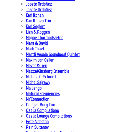
Josete Ordoñez
Josete Ordoñez
Kari Ikonen
Kari Ikonen Trio
Karl Seglem
Lien & Roggen
Magne Thormodsæter
Mara & David
Mark Chaet
Martti Vesala Soundpost Quintet
Maximilian Geller
Meyer & Lien
Mezza/Ginsburg Ensemble
Michael C. Schmitt
Michel Sajrawy
Na Lengo
Natural Frequencies
NYConnection
Oddgeir Berg Trio
Ozella Compilations
Ozella Lounge Compilations
Pete Alderton
Rain Sultanov