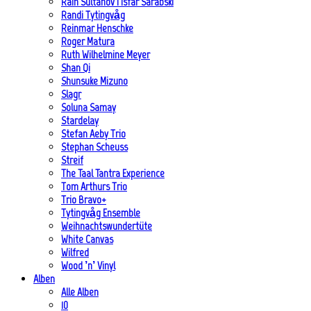
Rain Sultanov | Isfar Sarabski
Randi Tytingvåg
Reinmar Henschke
Roger Matura
Ruth Wilhelmine Meyer
Shan Qi
Shunsuke Mizuno
Slagr
Soluna Samay
Stardelay
Stefan Aeby Trio
Stephan Scheuss
Streif
The Taal Tantra Experience
Tom Arthurs Trio
Trio Bravo+
Tytingvåg Ensemble
Weihnachtswundertüte
White Canvas
Wilfred
Wood ’n’ Vinyl
Alben
Alle Alben
10