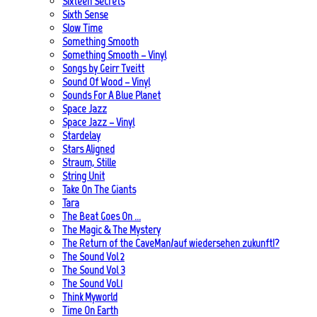
Sixteen Secrets
Sixth Sense
Slow Time
Something Smooth
Something Smooth – Vinyl
Songs by Geirr Tveitt
Sound Of Wood – Vinyl
Sounds For A Blue Planet
Space Jazz
Space Jazz – Vinyl
Stardelay
Stars Aligned
Straum, Stille
String Unit
Take On The Giants
Tara
The Beat Goes On …
The Magic & The Mystery
The Return of the CaveMan/auf wiedersehen zukunft!?
The Sound Vol 2
The Sound Vol 3
The Sound Vol.1
Think Myworld
Time On Earth