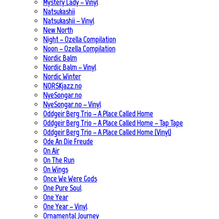
Mystery Lady – Vinyl
Natsukashii
Natsukashii – Vinyl
New North
Night – Ozella Compilation
Noon – Ozella Compilation
Nordic Balm
Nordic Balm – Vinyl
Nordic Winter
NORSKjazz.no
NyeSongar.no
NyeSongar.no – Vinyl
Oddgeir Berg Trio – A Place Called Home
Oddgeir Berg Trio – A Place Called Home – Tap Tape
Oddgeir Berg Trio – A Place Called Home (Vinyl)
Ode An Die Freude
On Air
On The Run
On Wings
Once We Were Gods
One Pure Soul
One Year
One Year – Vinyl
Ornamental Journey