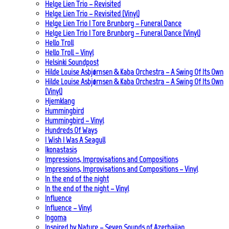
Helge Lien Trio – Revisited
Helge Lien Trio – Revisited (Vinyl)
Helge Lien Trio | Tore Brunborg – Funeral Dance
Helge Lien Trio | Tore Brunborg – Funeral Dance (Vinyl)
Hello Troll
Hello Troll – Vinyl
Helsinki Soundpost
Hilde Louise Asbjørnsen & Kaba Orchestra – A Swing Of Its Own
Hilde Louise Asbjørnsen & Kaba Orchestra – A Swing Of Its Own
(Vinyl)
Hjemklang
Hummingbird
Hummingbird – Vinyl
Hundreds Of Ways
I Wish I Was A Seagull
Ikonastasis
Impressions, Improvisations and Compositions
Impressions, Improvisations and Compositions – Vinyl
In the end of the night
In the end of the night – Vinyl
Influence
Influence – Vinyl
Ingoma
Inspired by Nature – Seven Sounds of Azerbaijan