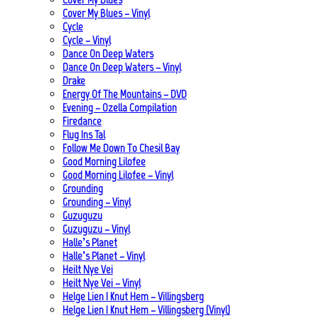
Cover My Blues – Vinyl
Cycle
Cycle – Vinyl
Dance On Deep Waters
Dance On Deep Waters – Vinyl
Drake
Energy Of The Mountains – DVD
Evening – Ozella Compilation
Firedance
Flug Ins Tal
Follow Me Down To Chesil Bay
Good Morning Lilofee
Good Morning Lilofee – Vinyl
Grounding
Grounding – Vinyl
Guzuguzu
Guzuguzu – Vinyl
Halle’s Planet
Halle’s Planet – Vinyl
Heilt Nye Vei
Heilt Nye Vei – Vinyl
Helge Lien | Knut Hem – Villingsberg
Helge Lien | Knut Hem – Villingsberg (Vinyl)