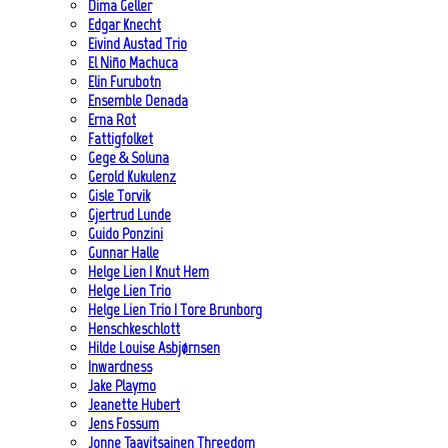
Dima Geller
Edgar Knecht
Eivind Austad Trio
El Niño Machuca
Elin Furubotn
Ensemble Denada
Erna Rot
Fattigfolket
Gege & Soluna
Gerold Kukulenz
Gisle Torvik
Gjertrud Lunde
Guido Ponzini
Gunnar Halle
Helge Lien | Knut Hem
Helge Lien Trio
Helge Lien Trio | Tore Brunborg
Henschkeschlott
Hilde Louise Asbjørnsen
Inwardness
Jake Playmo
Jeanette Hubert
Jens Fossum
Jonne Taavitsainen Threedom