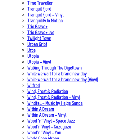
Time Traveller
Tranquil Fjord
Tranquil Fjord – Vinyl
Tranquility In Motion
Trio Bravo+
Trio Bravo+ live
Twilight Town
Urban Griot
Urbs
Utopia
Utopia – Vinyl
Walking Through The Digeltown
While we wait for a brand new day
While we wait for a brand new day (Vinyl)
Wilfred
Wind, Frost & Radiation
Wind, Frost & Radiation – Vinyl
Windfall – Music by Helge Sunde
Within A Dream
Within A Dream – Vinyl
Wood ’n’ Vinyl – Space Jazz
Wood’n’Vinyl – Guzuguzu
Wood’n’ Vinyl – You
World Gone Wrong