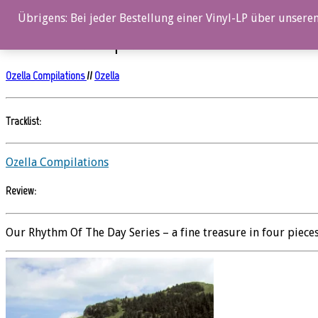
0%
Übrigens: Bei jeder Bestellung einer Vinyl-LP über unseren
Noon – Ozella Compilation
Ozella Compilations
//
Ozella
Tracklist:
Ozella Compilations
Review:
Our Rhythm Of The Day Series – a fine treasure in four piec