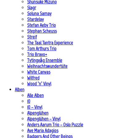
Shunsuke Mizuno
Slagr
Soluna Samay
Stardelay
Stefan Aeby Trio
Stephan Scheuss
Streif
The Taal Tantra Experience
Tom Arthurs Trio
Trio Bravo+
Tytingvåg Ensemble
Weihnachtswundertüte
White Canvas
Wilfred
Wood ’n’ Vinyl
Alben
Alle Alben
10
10 – Vinyl
Alpenglühen
Alpenglühen – Vinyl
Anders Aarum Trio – Oslo Puzzle
Ave Maria Adagios
Badgers And Other Beings