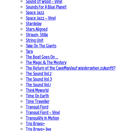
Sound Of Wood – Vinyl
Sounds For A Blue Planet
Space Jazz
Space Jazz – Vinyl
Stardelay
Stars Aligned
Straum, Stille
String Unit
Take On The Giants
Tara
The Beat Goes On …
The Magic & The Mystery
The Return of the CaveMan/auf wiedersehen zukunft!?
The Sound Vol 2
The Sound Vol 3
The Sound Vol.1
Think Myworld
Time On Earth
Time Traveller
Tranquil Fjord
Tranquil Fjord – Vinyl
Tranquility In Motion
Trio Bravo+
Trio Bravo+ live