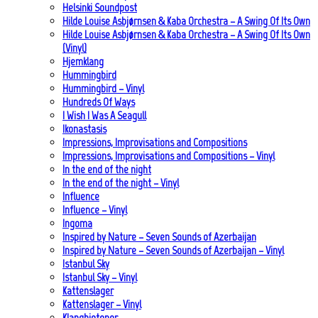
Helsinki Soundpost
Hilde Louise Asbjørnsen & Kaba Orchestra – A Swing Of Its Own
Hilde Louise Asbjørnsen & Kaba Orchestra – A Swing Of Its Own
(Vinyl)
Hjemklang
Hummingbird
Hummingbird – Vinyl
Hundreds Of Ways
I Wish I Was A Seagull
Ikonastasis
Impressions, Improvisations and Compositions
Impressions, Improvisations and Compositions – Vinyl
In the end of the night
In the end of the night – Vinyl
Influence
Influence – Vinyl
Ingoma
Inspired by Nature – Seven Sounds of Azerbaijan
Inspired by Nature – Seven Sounds of Azerbaijan – Vinyl
Istanbul Sky
Istanbul Sky – Vinyl
Kattenslager
Kattenslager – Vinyl
Klangbiotoper