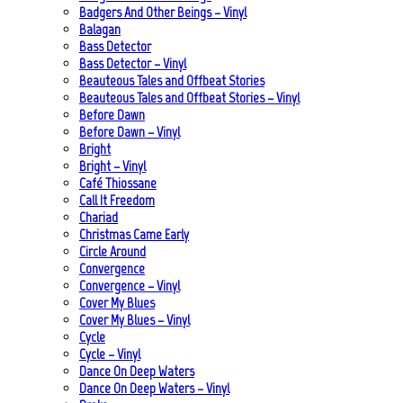
Badgers And Other Beings – Vinyl
Balagan
Bass Detector
Bass Detector – Vinyl
Beauteous Tales and Offbeat Stories
Beauteous Tales and Offbeat Stories – Vinyl
Before Dawn
Before Dawn – Vinyl
Bright
Bright – Vinyl
Café Thiossane
Call It Freedom
Chariad
Christmas Came Early
Circle Around
Convergence
Convergence – Vinyl
Cover My Blues
Cover My Blues – Vinyl
Cycle
Cycle – Vinyl
Dance On Deep Waters
Dance On Deep Waters – Vinyl