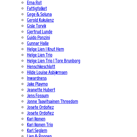
Erna Rot
Fattigfolket
Gege & Soluna
Gerold Kukulenz
Gisle Torvik
Gjertrud Lunde
Guido Ponzini
Gunnar Halle
Helge Lien | Knut Hem
Helge Lien Trio
Helge Lien Trio | Tore Brunborg
Henschkeschlott
Hilde Louise Asbjørnsen
Inwardness
Jake Playmo
Jeanette Hubert
Jens Fossum
Jonne Taavitsainen Threedom
Josete Ordoñez
Josete Ordoñez
Kari Ikonen
Kari Ikonen Trio
Karl Seglem
Lien & Roggen