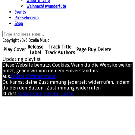
Wood ’n’ Vinyl
Weihnachtswundertüte
Events
Pressebereich
Shop
Copyright 2026 Ozella Music
Release
Track Title
Play
Cover
Page
Buy
Delete
Label
Track Authors
Updating playlist
Diese Website benutzt Cookies. Wenn du die Website weiter
nutzt, gehen wir von deinem Einverständnis
aus.
OK
Nein
Erfahre mehr
Du kannst deine Zustimmung jederzeit widerrufen, indem
du den den Button „Zustimmung widerrufen“
klickst.
Zustimmung wiederrufen