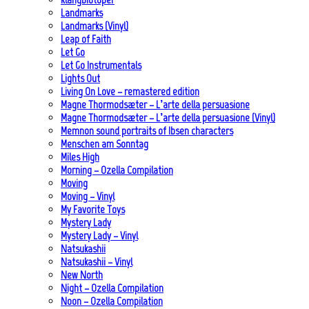
Landmarks
Landmarks (Vinyl)
Leap of Faith
Let Go
Let Go Instrumentals
Lights Out
Living On Love – remastered edition
Magne Thormodsæter – L’arte della persuasione
Magne Thormodsæter – L’arte della persuasione (Vinyl)
Memnon sound portraits of Ibsen characters
Menschen am Sonntag
Miles High
Morning – Ozella Compilation
Moving
Moving – Vinyl
My Favorite Toys
Mystery Lady
Mystery Lady – Vinyl
Natsukashii
Natsukashii – Vinyl
New North
Night – Ozella Compilation
Noon – Ozella Compilation