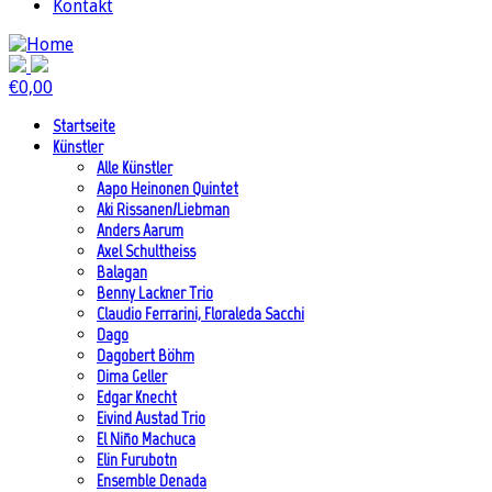
Kontakt
€
0,00
Startseite
Künstler
Alle Künstler
Aapo Heinonen Quintet
Aki Rissanen/Liebman
Anders Aarum
Axel Schultheiss
Balagan
Benny Lackner Trio
Claudio Ferrarini, Floraleda Sacchi
Dago
Dagobert Böhm
Dima Geller
Edgar Knecht
Eivind Austad Trio
El Niño Machuca
Elin Furubotn
Ensemble Denada