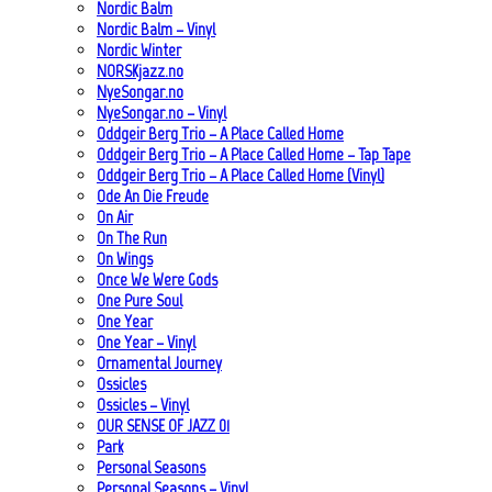
Nordic Balm
Nordic Balm – Vinyl
Nordic Winter
NORSKjazz.no
NyeSongar.no
NyeSongar.no – Vinyl
Oddgeir Berg Trio – A Place Called Home
Oddgeir Berg Trio – A Place Called Home – Tap Tape
Oddgeir Berg Trio – A Place Called Home (Vinyl)
Ode An Die Freude
On Air
On The Run
On Wings
Once We Were Gods
One Pure Soul
One Year
One Year – Vinyl
Ornamental Journey
Ossicles
Ossicles – Vinyl
OUR SENSE OF JAZZ_01
Park
Personal Seasons
Personal Seasons – Vinyl