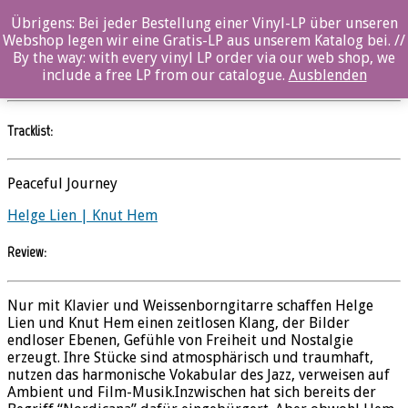
Übrigens: Bei jeder Bestellung einer Vinyl-LP über unseren
Helge Lien | Knut Hem – Villingsberg (Vinyl)
Webshop legen wir eine Gratis-LP aus unserem Katalog bei. //
By the way: with every vinyl LP order via our web shop, we
Helge Lien | Knut Hem
//
Ozella
include a free LP from our catalogue.
Ausblenden
Tracklist:
Peaceful Journey
Helge Lien | Knut Hem
Review:
Nur mit Klavier und Weissenborngitarre schaffen Helge
Lien und Knut Hem einen zeitlosen Klang, der Bilder
endloser Ebenen, Gefühle von Freiheit und Nostalgie
erzeugt. Ihre Stücke sind atmosphärisch und traumhaft,
nutzen das harmonische Vokabular des Jazz, verweisen auf
Ambient und Film-Musik.Inzwischen hat sich bereits der