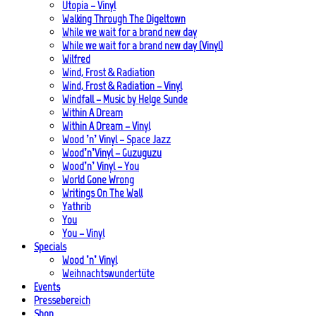
Utopia – Vinyl
Walking Through The Digeltown
While we wait for a brand new day
While we wait for a brand new day (Vinyl)
Wilfred
Wind, Frost & Radiation
Wind, Frost & Radiation – Vinyl
Windfall – Music by Helge Sunde
Within A Dream
Within A Dream – Vinyl
Wood ’n’ Vinyl – Space Jazz
Wood’n’Vinyl – Guzuguzu
Wood’n’ Vinyl – You
World Gone Wrong
Writings On The Wall
Yathrib
You
You – Vinyl
Specials
Wood ’n’ Vinyl
Weihnachtswundertüte
Events
Pressebereich
Shop