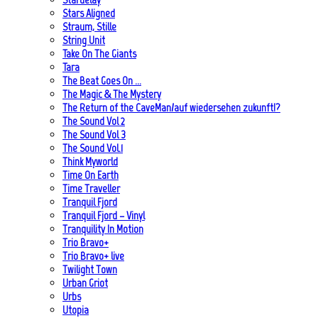
Stars Aligned
Straum, Stille
String Unit
Take On The Giants
Tara
The Beat Goes On …
The Magic & The Mystery
The Return of the CaveMan/auf wiedersehen zukunft!?
The Sound Vol 2
The Sound Vol 3
The Sound Vol.1
Think Myworld
Time On Earth
Time Traveller
Tranquil Fjord
Tranquil Fjord – Vinyl
Tranquility In Motion
Trio Bravo+
Trio Bravo+ live
Twilight Town
Urban Griot
Urbs
Utopia