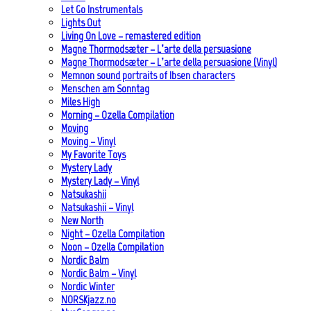
Let Go Instrumentals
Lights Out
Living On Love – remastered edition
Magne Thormodsæter – L’arte della persuasione
Magne Thormodsæter – L’arte della persuasione (Vinyl)
Memnon sound portraits of Ibsen characters
Menschen am Sonntag
Miles High
Morning – Ozella Compilation
Moving
Moving – Vinyl
My Favorite Toys
Mystery Lady
Mystery Lady – Vinyl
Natsukashii
Natsukashii – Vinyl
New North
Night – Ozella Compilation
Noon – Ozella Compilation
Nordic Balm
Nordic Balm – Vinyl
Nordic Winter
NORSKjazz.no