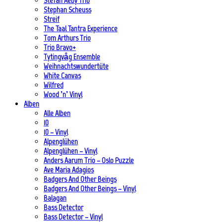
Stefan Aeby Trio
Stephan Scheuss
Streif
The Taal Tantra Experience
Tom Arthurs Trio
Trio Bravo+
Tytingvåg Ensemble
Weihnachtswundertüte
White Canvas
Wilfred
Wood ’n’ Vinyl
Alben
Alle Alben
10
10 – Vinyl
Alpenglühen
Alpenglühen – Vinyl
Anders Aarum Trio – Oslo Puzzle
Ave Maria Adagios
Badgers And Other Beings
Badgers And Other Beings – Vinyl
Balagan
Bass Detector
Bass Detector – Vinyl