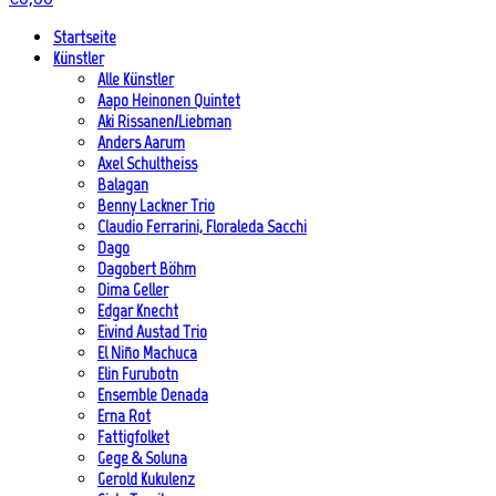
Startseite
Künstler
Alle Künstler
Aapo Heinonen Quintet
Aki Rissanen/Liebman
Anders Aarum
Axel Schultheiss
Balagan
Benny Lackner Trio
Claudio Ferrarini, Floraleda Sacchi
Dago
Dagobert Böhm
Dima Geller
Edgar Knecht
Eivind Austad Trio
El Niño Machuca
Elin Furubotn
Ensemble Denada
Erna Rot
Fattigfolket
Gege & Soluna
Gerold Kukulenz