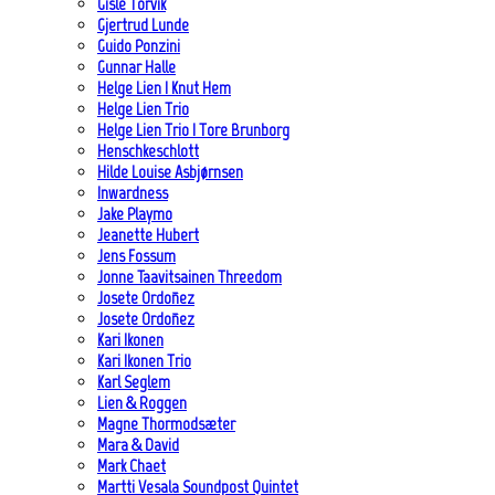
Gisle Torvik
Gjertrud Lunde
Guido Ponzini
Gunnar Halle
Helge Lien | Knut Hem
Helge Lien Trio
Helge Lien Trio | Tore Brunborg
Henschkeschlott
Hilde Louise Asbjørnsen
Inwardness
Jake Playmo
Jeanette Hubert
Jens Fossum
Jonne Taavitsainen Threedom
Josete Ordoñez
Josete Ordoñez
Kari Ikonen
Kari Ikonen Trio
Karl Seglem
Lien & Roggen
Magne Thormodsæter
Mara & David
Mark Chaet
Martti Vesala Soundpost Quintet