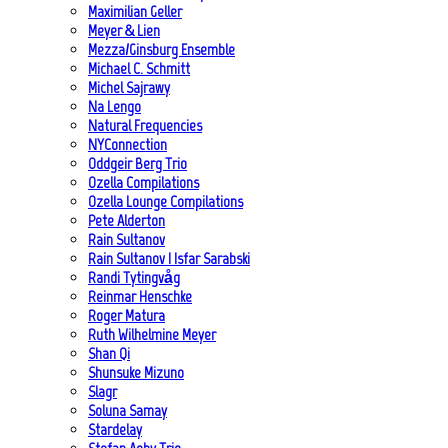
Maximilian Geller
Meyer & Lien
Mezza/Ginsburg Ensemble
Michael C. Schmitt
Michel Sajrawy
Na Lengo
Natural Frequencies
NYConnection
Oddgeir Berg Trio
Ozella Compilations
Ozella Lounge Compilations
Pete Alderton
Rain Sultanov
Rain Sultanov | Isfar Sarabski
Randi Tytingvåg
Reinmar Henschke
Roger Matura
Ruth Wilhelmine Meyer
Shan Qi
Shunsuke Mizuno
Slagr
Soluna Samay
Stardelay