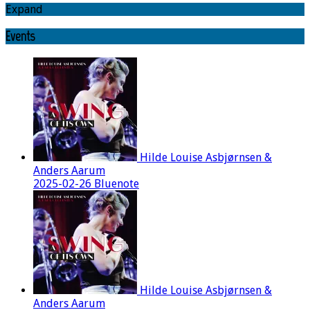
Expand
Events
Hilde Louise Asbjørnsen &
Anders Aarum
2025-02-26 Bluenote
Hilde Louise Asbjørnsen &
Anders Aarum