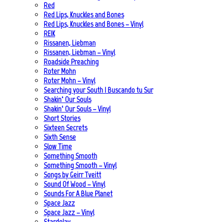
Red
Red Lips, Knuckles and Bones
Red Lips, Knuckles and Bones – Vinyl
REIK
Rissanen, Liebman
Rissanen, Liebman – Vinyl
Roadside Preaching
Roter Mohn
Roter Mohn – Vinyl
Searching your South | Buscando tu Sur
Shakin‘ Our Souls
Shakin‘ Our Souls – Vinyl
Short Stories
Sixteen Secrets
Sixth Sense
Slow Time
Something Smooth
Something Smooth – Vinyl
Songs by Geirr Tveitt
Sound Of Wood – Vinyl
Sounds For A Blue Planet
Space Jazz
Space Jazz – Vinyl
Stardelay