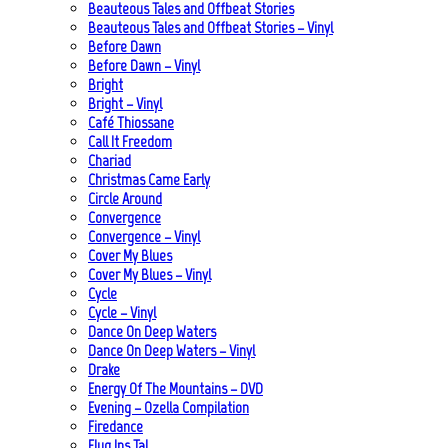
Beauteous Tales and Offbeat Stories
Beauteous Tales and Offbeat Stories – Vinyl
Before Dawn
Before Dawn – Vinyl
Bright
Bright – Vinyl
Café Thiossane
Call It Freedom
Chariad
Christmas Came Early
Circle Around
Convergence
Convergence – Vinyl
Cover My Blues
Cover My Blues – Vinyl
Cycle
Cycle – Vinyl
Dance On Deep Waters
Dance On Deep Waters – Vinyl
Drake
Energy Of The Mountains – DVD
Evening – Ozella Compilation
Firedance
Flug Ins Tal