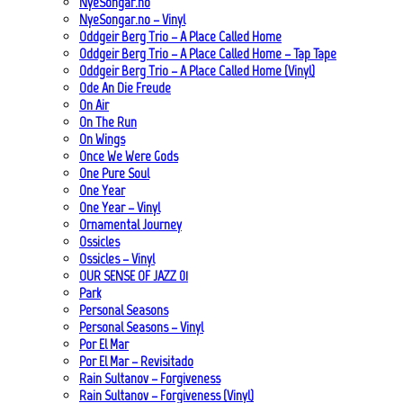
NyeSongar.no
NyeSongar.no – Vinyl
Oddgeir Berg Trio – A Place Called Home
Oddgeir Berg Trio – A Place Called Home – Tap Tape
Oddgeir Berg Trio – A Place Called Home (Vinyl)
Ode An Die Freude
On Air
On The Run
On Wings
Once We Were Gods
One Pure Soul
One Year
One Year – Vinyl
Ornamental Journey
Ossicles
Ossicles – Vinyl
OUR SENSE OF JAZZ_01
Park
Personal Seasons
Personal Seasons – Vinyl
Por El Mar
Por El Mar – Revisitado
Rain Sultanov – Forgiveness
Rain Sultanov – Forgiveness (Vinyl)