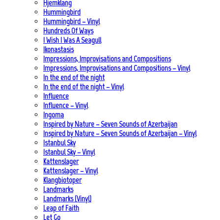
Hjemklang
Hummingbird
Hummingbird – Vinyl
Hundreds Of Ways
I Wish I Was A Seagull
Ikonastasis
Impressions, Improvisations and Compositions
Impressions, Improvisations and Compositions – Vinyl
In the end of the night
In the end of the night – Vinyl
Influence
Influence – Vinyl
Ingoma
Inspired by Nature – Seven Sounds of Azerbaijan
Inspired by Nature – Seven Sounds of Azerbaijan – Vinyl
Istanbul Sky
Istanbul Sky – Vinyl
Kattenslager
Kattenslager – Vinyl
Klangbiotoper
Landmarks
Landmarks (Vinyl)
Leap of Faith
Let Go