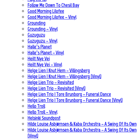
Follow Me Down To Chesil Bay
Good Morning Lilofee
Good Morning Lilofee – Vinyl
Grounding
Grounding – Vinyl
Guzuguzu
Guzuguzu – Vinyl
Halle’s Planet
Halle’s Planet – Vinyl
Heilt Nye Vei
Heilt Nye Vei – Vinyl
Helge Lien | Knut Hem – Villingsberg
Helge Lien | Knut Hem – Villingsberg (Vinyl)
Helge Lien Trio – Revisited
Helge Lien Trio – Revisited (Vinyl)
Helge Lien Trio | Tore Brunborg – Funeral Dance
Helge Lien Trio | Tore Brunborg – Funeral Dance (Vinyl)
Hello Troll
Hello Troll – Vinyl
Helsinki Soundpost
Hilde Louise Asbjørnsen & Kaba Orchestra – A Swing Of Its Own
Hilde Louise Asbjørnsen & Kaba Orchestra – A Swing Of Its Own
(Vinyl)