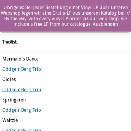
Übrigens: Bei jeder Bestellung einer Vinyl-LP über unseren
Before Dawn – Vinyl
Webshop legen wir eine Gratis-LP aus unserem Katalog bei. //
By the way: with every vinyl LP order via our web shop, we
Oddgeir Berg Trio
//
Ozella
include a free LP from our catalogue.
Ausblenden
Tracklist:
Mermaid's Dance
Oddgeir Berg Trio
Oldies
Oddgeir Berg Trio
Springeren
Oddgeir Berg Trio
Waltzie
Oddgeir Berg Trio