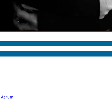
s Aarum