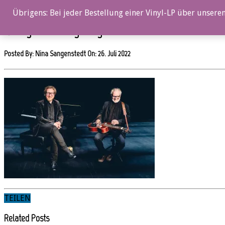
0%
Übrigens: Bei jeder Bestellung einer Vinyl-LP über unseren
©HelgeLien_Villingsberg_DSC3295
Posted By: Nina Sangenstedt On:
26. Juli 2022
TEILEN
Related Posts