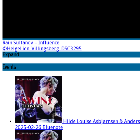
Rain Sultanov – Influence
©HelgeLien_Villingsberg_DSC3295
Expand
Events
Hilde Louise Asbjørnsen & Ander
2025-02-26 Bluenote