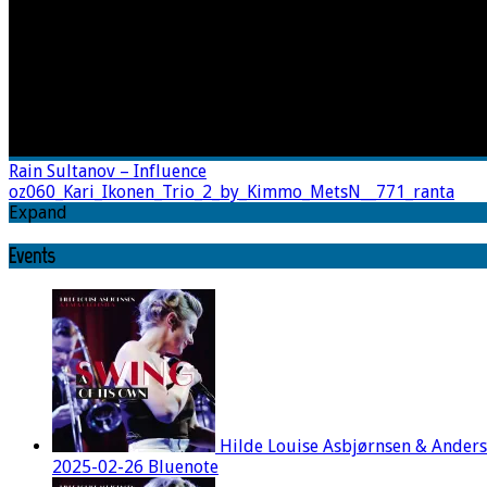
Rain Sultanov – Influence
oz060_Kari_Ikonen_Trio_2_by_Kimmo_MetsN__771_ranta
Expand
Events
Hilde Louise Asbjørnsen & Ander
2025-02-26 Bluenote