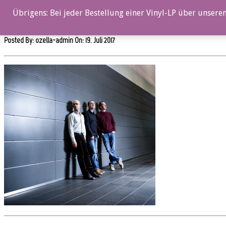
Übrigens: Bei jeder Bestellung einer Vinyl-LP über unseren
oz060_Kari_Ikonen_Trio_2_by_Kimmo_MetsN__771_ranta
Posted By: ozella-admin On:
19. Juli 2017