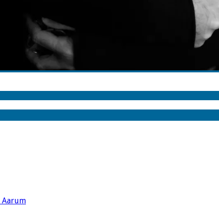
s Aarum