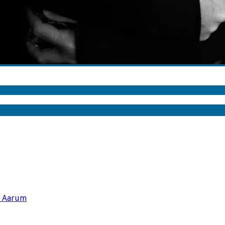
s Aarum