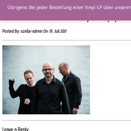
0%
Übrigens: Bei jeder Bestellung einer Vinyl-LP über unseren
OZ061CD_EivindAustad__c_Jazzfoto_Bjarne_OEymyr_179
Posted By: ozella-admin On:
19. Juli 2017
Leave a Reply