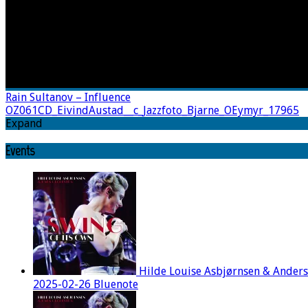
Rain Sultanov – Influence
OZ061CD_EivindAustad__c_Jazzfoto_Bjarne_OEymyr_17965
Expand
Events
Hilde Louise Asbjørnsen & Ander
2025-02-26 Bluenote