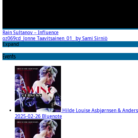
Rain Sultanov – Influence
oz069cd_Jonne Taavitsainen_01_ by Sami Sirniö
Expand
Events
Hilde Louise Asbjørnsen & Ander
2025-02-26 Bluenote