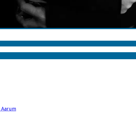
s Aarum