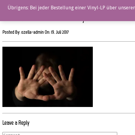
0%
Übrigens: Bei jeder Bestellung einer Vinyl-LP über unseren
oz069cd_Jonne Taavitsainen_01_ by Sami Sirniö
Posted By: ozella-admin On:
19. Juli 2017
Leave a Reply