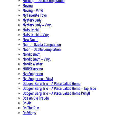
Morning – Ozella Compilation
Moving
Moving – Vinyl
My Favorite Toys
Mystery Lady
Mystery Lady – Vinyl
Natsukashii
Natsukashii – Vinyl
New North
Night – Ozella Compilation
Noon – Ozella Compilation
Nordic Balm
Nordic Balm – Vinyl
Nordic Winter
NORSKjazz.no
NyeSongar.no
NyeSongar.no – Vinyl
Oddgeir Berg Trio – A Place Called Home
Oddgeir Berg Trio – A Place Called Home – Tap Tape
Oddgeir Berg Trio – A Place Called Home (Vinyl)
Ode An Die Freude
On Air
On The Run
On Wings