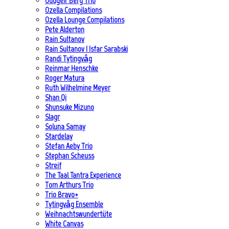
Oddgeir Berg Trio
Ozella Compilations
Ozella Lounge Compilations
Pete Alderton
Rain Sultanov
Rain Sultanov | Isfar Sarabski
Randi Tytingvåg
Reinmar Henschke
Roger Matura
Ruth Wilhelmine Meyer
Shan Qi
Shunsuke Mizuno
Slagr
Soluna Samay
Stardelay
Stefan Aeby Trio
Stephan Scheuss
Streif
The Taal Tantra Experience
Tom Arthurs Trio
Trio Bravo+
Tytingvåg Ensemble
Weihnachtswundertüte
White Canvas