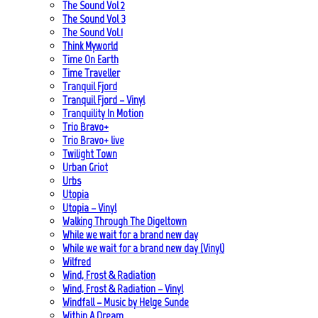
The Sound Vol 2
The Sound Vol 3
The Sound Vol.1
Think Myworld
Time On Earth
Time Traveller
Tranquil Fjord
Tranquil Fjord – Vinyl
Tranquility In Motion
Trio Bravo+
Trio Bravo+ live
Twilight Town
Urban Griot
Urbs
Utopia
Utopia – Vinyl
Walking Through The Digeltown
While we wait for a brand new day
While we wait for a brand new day (Vinyl)
Wilfred
Wind, Frost & Radiation
Wind, Frost & Radiation – Vinyl
Windfall – Music by Helge Sunde
Within A Dream