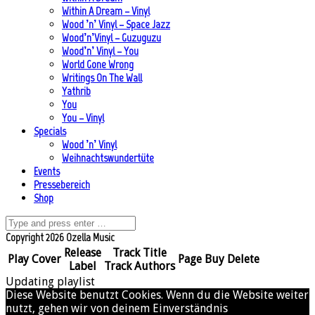
Within A Dream – Vinyl
Wood ’n’ Vinyl – Space Jazz
Wood’n’Vinyl – Guzuguzu
Wood’n’ Vinyl – You
World Gone Wrong
Writings On The Wall
Yathrib
You
You – Vinyl
Specials
Wood ’n’ Vinyl
Weihnachtswundertüte
Events
Pressebereich
Shop
Copyright 2026 Ozella Music
Release
Track Title
Play
Cover
Page
Buy
Delete
Label
Track Authors
Updating playlist
Diese Website benutzt Cookies. Wenn du die Website weiter
nutzt, gehen wir von deinem Einverständnis