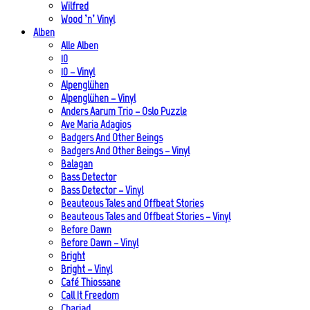
Wilfred
Wood ’n’ Vinyl
Alben
Alle Alben
10
10 – Vinyl
Alpenglühen
Alpenglühen – Vinyl
Anders Aarum Trio – Oslo Puzzle
Ave Maria Adagios
Badgers And Other Beings
Badgers And Other Beings – Vinyl
Balagan
Bass Detector
Bass Detector – Vinyl
Beauteous Tales and Offbeat Stories
Beauteous Tales and Offbeat Stories – Vinyl
Before Dawn
Before Dawn – Vinyl
Bright
Bright – Vinyl
Café Thiossane
Call It Freedom
Chariad