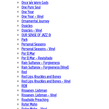
Once We Were Gods
One Pure Soul
One Year
One Year – Vinyl
Ornamental Journey
Ossicles
Ossicles – Vinyl
OUR SENSE OF JAZZ_01
Park
Personal Seasons
Personal Seasons – Vinyl
Por El Mar
Por El Mar – Revisitado
Rain Sultanov – Forgiveness
Rain Sultanov – Forgiveness (Vinyl)
Red
Red Lips, Knuckles and Bones
Red Lips, Knuckles and Bones – Vinyl
REIK
Rissanen, Liebman
Rissanen, Liebman – Vinyl
Roadside Preaching
Roter Mohn
Roter Mohn – Vinyl