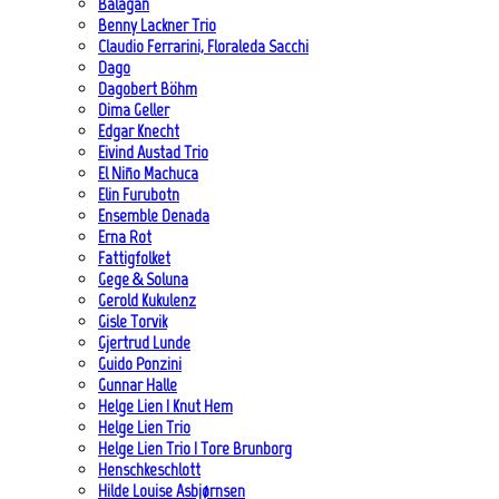
Balagan
Benny Lackner Trio
Claudio Ferrarini, Floraleda Sacchi
Dago
Dagobert Böhm
Dima Geller
Edgar Knecht
Eivind Austad Trio
El Niño Machuca
Elin Furubotn
Ensemble Denada
Erna Rot
Fattigfolket
Gege & Soluna
Gerold Kukulenz
Gisle Torvik
Gjertrud Lunde
Guido Ponzini
Gunnar Halle
Helge Lien | Knut Hem
Helge Lien Trio
Helge Lien Trio | Tore Brunborg
Henschkeschlott
Hilde Louise Asbjørnsen