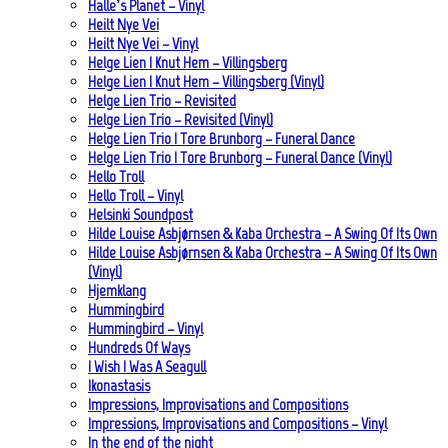
Halle’s Planet – Vinyl
Heilt Nye Vei
Heilt Nye Vei – Vinyl
Helge Lien | Knut Hem – Villingsberg
Helge Lien | Knut Hem – Villingsberg (Vinyl)
Helge Lien Trio – Revisited
Helge Lien Trio – Revisited (Vinyl)
Helge Lien Trio | Tore Brunborg – Funeral Dance
Helge Lien Trio | Tore Brunborg – Funeral Dance (Vinyl)
Hello Troll
Hello Troll – Vinyl
Helsinki Soundpost
Hilde Louise Asbjørnsen & Kaba Orchestra – A Swing Of Its Own
Hilde Louise Asbjørnsen & Kaba Orchestra – A Swing Of Its Own
(Vinyl)
Hjemklang
Hummingbird
Hummingbird – Vinyl
Hundreds Of Ways
I Wish I Was A Seagull
Ikonastasis
Impressions, Improvisations and Compositions
Impressions, Improvisations and Compositions – Vinyl
In the end of the night