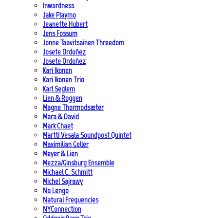
Inwardness
Jake Playmo
Jeanette Hubert
Jens Fossum
Jonne Taavitsainen Threedom
Josete Ordoñez
Josete Ordoñez
Kari Ikonen
Kari Ikonen Trio
Karl Seglem
Lien & Roggen
Magne Thormodsæter
Mara & David
Mark Chaet
Martti Vesala Soundpost Quintet
Maximilian Geller
Meyer & Lien
Mezza/Ginsburg Ensemble
Michael C. Schmitt
Michel Sajrawy
Na Lengo
Natural Frequencies
NYConnection