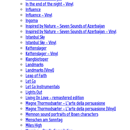
In the end of the night – Vinyl
Influence
Influence – Vinyl
Ingoma
Inspired by Nature – Seven Sounds of Azerbaijan
Inspired by Nature – Seven Sounds of Azerbaijan – Vinyl
Istanbul Sky
Istanbul Sky – Vinyl
Kattenslager
Kattenslager – Vinyl
Klangbiotoper
Landmarks
Landmarks (Vinyl)
Leap of Faith
Let Go
Let Go Instrumentals
Lights Out
Living On Love – remastered edition
Magne Thormodsæter – L’arte della persuasione
Magne Thormodsæter – L’arte della persuasione (Vinyl)
Memnon sound portraits of Ibsen characters
Menschen am Sonntag
Miles High