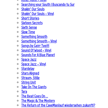
Searching your South | Buscando tu Sur
Shakin‘ Our Souls
Shakin‘ Our Souls – Vinyl
Short Stories
Sixteen Secrets
Sixth Sense
Slow Time
Something Smooth
Something Smooth – Vinyl
Songs by Geirr Tveitt
Sound Of Wood – Vinyl
Sounds For A Blue Planet
Space Jazz
Space Jazz – Vinyl
Stardelay
Stars Aligned
Straum, Stille
String Unit
Take On The Giants
Tara
The Beat Goes On …
The Magic & The Mystery
The Return of the CaveMan/auf wiedersehen zukunft!?