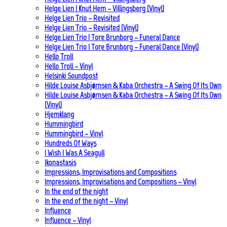
Helge Lien | Knut Hem – Villingsberg (Vinyl)
Helge Lien Trio – Revisited
Helge Lien Trio – Revisited (Vinyl)
Helge Lien Trio | Tore Brunborg – Funeral Dance
Helge Lien Trio | Tore Brunborg – Funeral Dance (Vinyl)
Hello Troll
Hello Troll – Vinyl
Helsinki Soundpost
Hilde Louise Asbjørnsen & Kaba Orchestra – A Swing Of Its Own
Hilde Louise Asbjørnsen & Kaba Orchestra – A Swing Of Its Own
(Vinyl)
Hjemklang
Hummingbird
Hummingbird – Vinyl
Hundreds Of Ways
I Wish I Was A Seagull
Ikonastasis
Impressions, Improvisations and Compositions
Impressions, Improvisations and Compositions – Vinyl
In the end of the night
In the end of the night – Vinyl
Influence
Influence – Vinyl