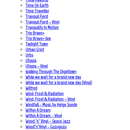
Time On Earth
Time Traveller
Tranquil Fjord
Tranquil Fjord – Vinyl
Tranquility In Motion
Trio Bravo+
Trio Bravo+ live
Twilight Town
Urban Griot
Urbs
Utopia
Utopia – Vinyl
Walking Through The Digeltown
While we wait for a brand new day
While we wait for a brand new day (Vinyl)
Wilfred
Wind, Frost & Radiation
Wind, Frost & Radiation – Vinyl
Windfall – Music by Helge Sunde
Within A Dream
Within A Dream – Vinyl
Wood ’n’ Vinyl – Space Jazz
Wood’n’Vinyl – Guzuguzu