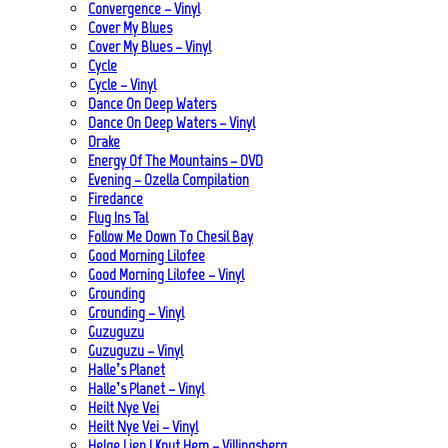
Convergence – Vinyl
Cover My Blues
Cover My Blues – Vinyl
Cycle
Cycle – Vinyl
Dance On Deep Waters
Dance On Deep Waters – Vinyl
Drake
Energy Of The Mountains – DVD
Evening – Ozella Compilation
Firedance
Flug Ins Tal
Follow Me Down To Chesil Bay
Good Morning Lilofee
Good Morning Lilofee – Vinyl
Grounding
Grounding – Vinyl
Guzuguzu
Guzuguzu – Vinyl
Halle’s Planet
Halle’s Planet – Vinyl
Heilt Nye Vei
Heilt Nye Vei – Vinyl
Helge Lien | Knut Hem – Villingsberg