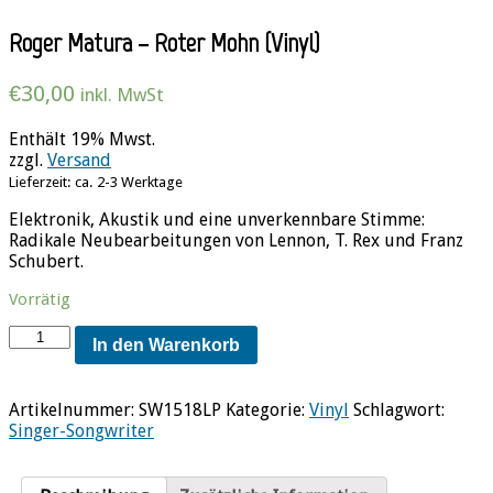
Roger Matura – Roter Mohn (Vinyl)
€
30,00
inkl. MwSt
Enthält 19% Mwst.
zzgl.
Versand
Lieferzeit: ca. 2-3 Werktage
Elektronik, Akustik und eine unverkennbare Stimme:
Radikale Neubearbeitungen von Lennon, T. Rex und Franz
Schubert.
Vorrätig
Roger
In den Warenkorb
Matura
–
Roter
Artikelnummer:
SW1518LP
Kategorie:
Vinyl
Schlagwort:
Mohn
Singer-Songwriter
(Vinyl)
Menge