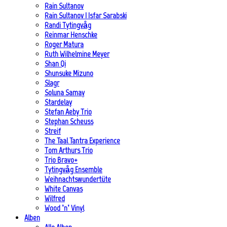
Rain Sultanov
Rain Sultanov | Isfar Sarabski
Randi Tytingvåg
Reinmar Henschke
Roger Matura
Ruth Wilhelmine Meyer
Shan Qi
Shunsuke Mizuno
Slagr
Soluna Samay
Stardelay
Stefan Aeby Trio
Stephan Scheuss
Streif
The Taal Tantra Experience
Tom Arthurs Trio
Trio Bravo+
Tytingvåg Ensemble
Weihnachtswundertüte
White Canvas
Wilfred
Wood ’n’ Vinyl
Alben