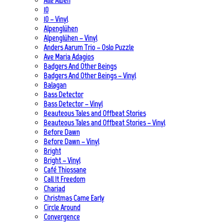
Alle Alben
10
10 – Vinyl
Alpenglühen
Alpenglühen – Vinyl
Anders Aarum Trio – Oslo Puzzle
Ave Maria Adagios
Badgers And Other Beings
Badgers And Other Beings – Vinyl
Balagan
Bass Detector
Bass Detector – Vinyl
Beauteous Tales and Offbeat Stories
Beauteous Tales and Offbeat Stories – Vinyl
Before Dawn
Before Dawn – Vinyl
Bright
Bright – Vinyl
Café Thiossane
Call It Freedom
Chariad
Christmas Came Early
Circle Around
Convergence