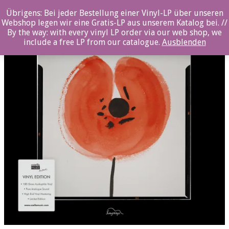
Übrigens: Bei jeder Bestellung einer Vinyl-LP über unseren
Webshop legen wir eine Gratis-LP aus unserem Katalog bei. //
By the way: with every vinyl LP order via our web shop, we
include a free LP from our catalogue.
Ausblenden