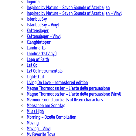
Ingoma
Inspired by Nature – Seven Sounds of Azerbaijan
Inspired by Nature – Seven Sounds of Azerbaijan – Vinyl
Istanbul Sky
Istanbul Sky – Vinyl
Kattenslager
Kattenslager – Vinyl
Klangbiotoper
Landmarks
Landmarks (Vinyl)
Leap of Faith
Let Go
Let Go Instrumentals
Lights Out
Living On Love – remastered edition
Magne Thormodsæter – L’arte della persuasione
Magne Thormodsæter – L’arte della persuasione (Vinyl)
Memnon sound portraits of Ibsen characters
Menschen am Sonntag
Miles High
Morning – Ozella Compilation
Moving
Moving – Vinyl
My Favorite Toys