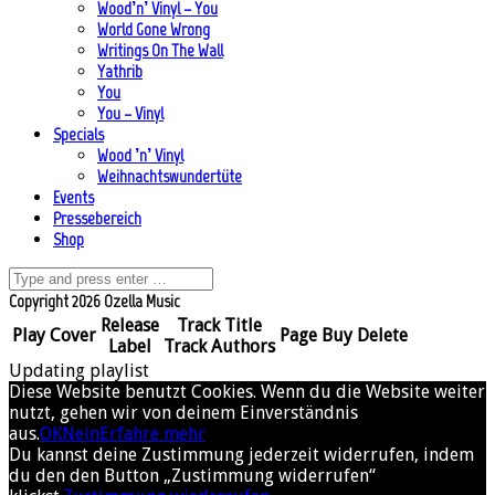
Wood’n’ Vinyl – You
World Gone Wrong
Writings On The Wall
Yathrib
You
You – Vinyl
Specials
Wood ’n’ Vinyl
Weihnachtswundertüte
Events
Pressebereich
Shop
Copyright 2026 Ozella Music
Release
Track Title
Play
Cover
Page
Buy
Delete
Label
Track Authors
Updating playlist
Diese Website benutzt Cookies. Wenn du die Website weiter
nutzt, gehen wir von deinem Einverständnis
aus.
OK
Nein
Erfahre mehr
Du kannst deine Zustimmung jederzeit widerrufen, indem
du den den Button „Zustimmung widerrufen“