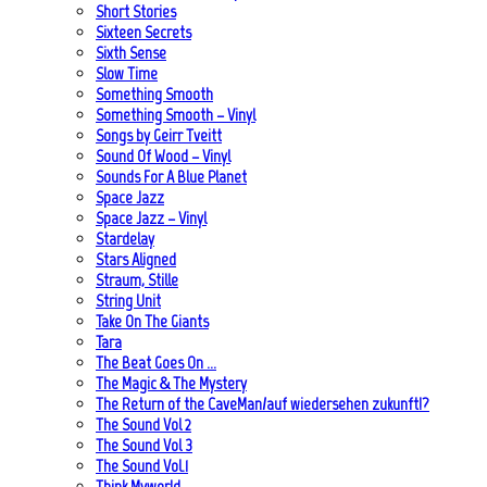
Short Stories
Sixteen Secrets
Sixth Sense
Slow Time
Something Smooth
Something Smooth – Vinyl
Songs by Geirr Tveitt
Sound Of Wood – Vinyl
Sounds For A Blue Planet
Space Jazz
Space Jazz – Vinyl
Stardelay
Stars Aligned
Straum, Stille
String Unit
Take On The Giants
Tara
The Beat Goes On …
The Magic & The Mystery
The Return of the CaveMan/auf wiedersehen zukunft!?
The Sound Vol 2
The Sound Vol 3
The Sound Vol.1
Think Myworld