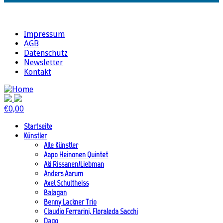
Impressum
AGB
Datenschutz
Newsletter
Kontakt
€
0,00
Startseite
Künstler
Alle Künstler
Aapo Heinonen Quintet
Aki Rissanen/Liebman
Anders Aarum
Axel Schultheiss
Balagan
Benny Lackner Trio
Claudio Ferrarini, Floraleda Sacchi
Dago