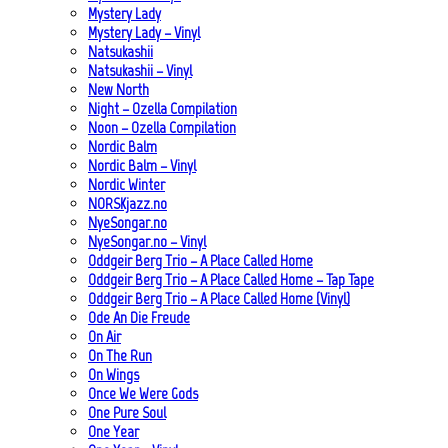
Mystery Lady
Mystery Lady – Vinyl
Natsukashii
Natsukashii – Vinyl
New North
Night – Ozella Compilation
Noon – Ozella Compilation
Nordic Balm
Nordic Balm – Vinyl
Nordic Winter
NORSKjazz.no
NyeSongar.no
NyeSongar.no – Vinyl
Oddgeir Berg Trio – A Place Called Home
Oddgeir Berg Trio – A Place Called Home – Tap Tape
Oddgeir Berg Trio – A Place Called Home (Vinyl)
Ode An Die Freude
On Air
On The Run
On Wings
Once We Were Gods
One Pure Soul
One Year