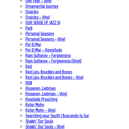
One Year – Vinyl
Ornamental Journey
Ossicles
Ossicles – Vinyl
OUR SENSE OF JAZZ_01
Park
Personal Seasons
Personal Seasons – Vinyl
Por El Mar
Por El Mar – Revisitado
Rain Sultanov – Forgiveness
Rain Sultanov – Forgiveness (Vinyl)
Red
Red Lips, Knuckles and Bones
Red Lips, Knuckles and Bones – Vinyl
REIK
Rissanen, Liebman
Rissanen, Liebman – Vinyl
Roadside Preaching
Roter Mohn
Roter Mohn – Vinyl
Searching your South | Buscando tu Sur
Shakin‘ Our Souls
Shakin‘ Our Souls – Vinyl