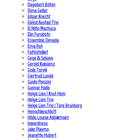
Dagobert Böhm
Dima Geller
Edgar Knecht
Eivind Austad Trio
El Niño Machuca
Elin Furubotn
Ensemble Denada
Erna Rot
Fattigfolket
Gege & Soluna
Gerold Kukulenz
Gisle Torvik
Gjertrud Lunde
Guido Ponzini
Gunnar Halle
Helge Lien | Knut Hem
Helge Lien Trio
Helge Lien Trio | Tore Brunborg
Henschkeschlott
Hilde Louise Asbjørnsen
Inwardness
Jake Playmo
Jeanette Hubert