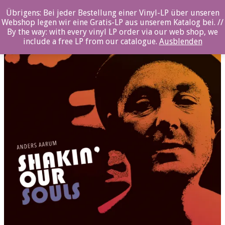
0%
Übrigens: Bei jeder Bestellung einer Vinyl-LP über unseren
Webshop legen wir eine Gratis-LP aus unserem Katalog bei. //
By the way: with every vinyl LP order via our web shop, we
include a free LP from our catalogue.
Ausblenden