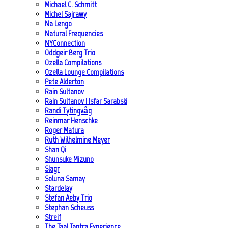
Michael C. Schmitt
Michel Sajrawy
Na Lengo
Natural Frequencies
NYConnection
Oddgeir Berg Trio
Ozella Compilations
Ozella Lounge Compilations
Pete Alderton
Rain Sultanov
Rain Sultanov | Isfar Sarabski
Randi Tytingvåg
Reinmar Henschke
Roger Matura
Ruth Wilhelmine Meyer
Shan Qi
Shunsuke Mizuno
Slagr
Soluna Samay
Stardelay
Stefan Aeby Trio
Stephan Scheuss
Streif
The Taal Tantra Experience