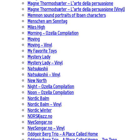
Magne Thormodsæter – L’arte della persuasione
Magne Thormodsæter – L’arte della persuasione (Vinyl)
Memnon sound portraits of Ibsen characters
Menschen am Sonntag
Miles High
Morning – Ozella Compilation
Moving
Moving – Vinyl
My Favorite Toys
Mystery Lady
Mystery Lady – Vinyl
Natsukashii
Natsukashii – Vinyl
New North
Night – Ozella Compilation
Noon – Ozella Compilation
Nordic Balm
Nordic Balm – Vinyl
Nordic Winter
NORSKjazz.no
NyeSongar.no
NyeSongar.no – Vinyl
Oddgeir Berg Trio – A Place Called Home
Oddgeir Berg Trio – A Place Called Home – Tap Tape