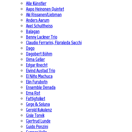
Alle Künstler
Aapo Heinonen Quintet
Aki Rissanen/Liebman
Anders Aarum
Axel Schultheiss
Balagan
Benny Lackner Trio
Claudio Ferrarini, Floraleda Sacchi
Dago
Dagobert Böhm
Dima Geller
Edgar Knecht
Eivind Austad Trio
El Niño Machuca
Elin Furubotn
Ensemble Denada
Erna Rot
Fattigfolket
Gege & Soluna
Gerold Kukulenz
Gisle Torvik
Gjertrud Lunde
Guido Ponzini