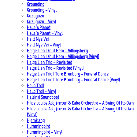
Grounding
Grounding – Vinyl
Guzuguzu
Guzuguzu – Vinyl
Halle’s Planet
Halle’s Planet – Vinyl
Heilt Nye Vei
Heilt Nye Vei – Vinyl
Helge Lien | Knut Hem – Villingsberg
Helge Lien | Knut Hem – Villingsberg (Vinyl)
Helge Lien Trio – Revisited
Helge Lien Trio – Revisited (Vinyl)
Helge Lien Trio | Tore Brunborg – Funeral Dance
Helge Lien Trio | Tore Brunborg – Funeral Dance (Vinyl)
Hello Troll
Hello Troll – Vinyl
Helsinki Soundpost
Hilde Louise Asbjørnsen & Kaba Orchestra – A Swing Of Its Own
Hilde Louise Asbjørnsen & Kaba Orchestra – A Swing Of Its Own
(Vinyl)
Hjemklang
Hummingbird
Hummingbird – Vinyl