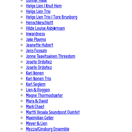
Gunnar Halle
Helge Lien | Knut Hem
Helge Lien Trio
Helge Lien Trio | Tore Brunborg
Henschkeschlott
Hilde Louise Asbjørnsen
Inwardness
Jake Playmo
Jeanette Hubert
Jens Fossum
Jonne Taavitsainen Threedom
Josete Ordoñez
Josete Ordoñez
Kari Ikonen
Kari Ikonen Trio
Karl Seglem
Lien & Roggen
Magne Thormodsæter
Mara & David
Mark Chaet
Martti Vesala Soundpost Quintet
Maximilian Geller
Meyer & Lien
Mezza/Ginsburg Ensemble