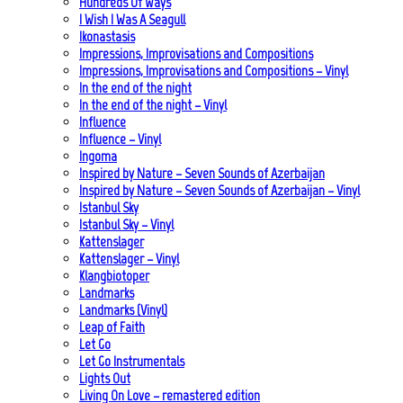
Hundreds Of Ways
I Wish I Was A Seagull
Ikonastasis
Impressions, Improvisations and Compositions
Impressions, Improvisations and Compositions – Vinyl
In the end of the night
In the end of the night – Vinyl
Influence
Influence – Vinyl
Ingoma
Inspired by Nature – Seven Sounds of Azerbaijan
Inspired by Nature – Seven Sounds of Azerbaijan – Vinyl
Istanbul Sky
Istanbul Sky – Vinyl
Kattenslager
Kattenslager – Vinyl
Klangbiotoper
Landmarks
Landmarks (Vinyl)
Leap of Faith
Let Go
Let Go Instrumentals
Lights Out
Living On Love – remastered edition