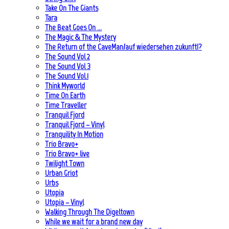
Take On The Giants
Tara
The Beat Goes On …
The Magic & The Mystery
The Return of the CaveMan/auf wiedersehen zukunft!?
The Sound Vol 2
The Sound Vol 3
The Sound Vol.1
Think Myworld
Time On Earth
Time Traveller
Tranquil Fjord
Tranquil Fjord – Vinyl
Tranquility In Motion
Trio Bravo+
Trio Bravo+ live
Twilight Town
Urban Griot
Urbs
Utopia
Utopia – Vinyl
Walking Through The Digeltown
While we wait for a brand new day