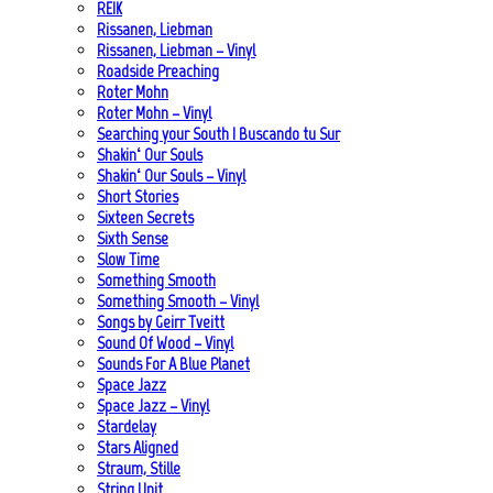
REIK
Rissanen, Liebman
Rissanen, Liebman – Vinyl
Roadside Preaching
Roter Mohn
Roter Mohn – Vinyl
Searching your South | Buscando tu Sur
Shakin‘ Our Souls
Shakin‘ Our Souls – Vinyl
Short Stories
Sixteen Secrets
Sixth Sense
Slow Time
Something Smooth
Something Smooth – Vinyl
Songs by Geirr Tveitt
Sound Of Wood – Vinyl
Sounds For A Blue Planet
Space Jazz
Space Jazz – Vinyl
Stardelay
Stars Aligned
Straum, Stille
String Unit