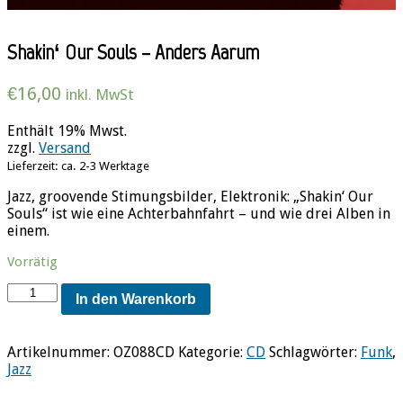
Shakin‘ Our Souls – Anders Aarum
€
16,00
inkl. MwSt
Enthält 19% Mwst.
zzgl.
Versand
Lieferzeit: ca. 2-3 Werktage
Jazz, groovende Stimungsbilder, Elektronik: „Shakin‘ Our
Souls“ ist wie eine Achterbahnfahrt – und wie drei Alben in
einem.
Vorrätig
Shakin'
In den Warenkorb
Our
Souls
-
Artikelnummer:
OZ088CD
Kategorie:
CD
Schlagwörter:
Funk
,
Anders
Jazz
Aarum
Menge