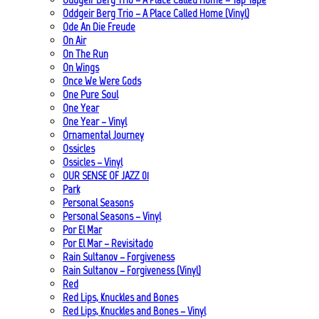
Oddgeir Berg Trio – A Place Called Home (Vinyl)
Ode An Die Freude
On Air
On The Run
On Wings
Once We Were Gods
One Pure Soul
One Year
One Year – Vinyl
Ornamental Journey
Ossicles
Ossicles – Vinyl
OUR SENSE OF JAZZ_01
Park
Personal Seasons
Personal Seasons – Vinyl
Por El Mar
Por El Mar – Revisitado
Rain Sultanov – Forgiveness
Rain Sultanov – Forgiveness (Vinyl)
Red
Red Lips, Knuckles and Bones
Red Lips, Knuckles and Bones – Vinyl