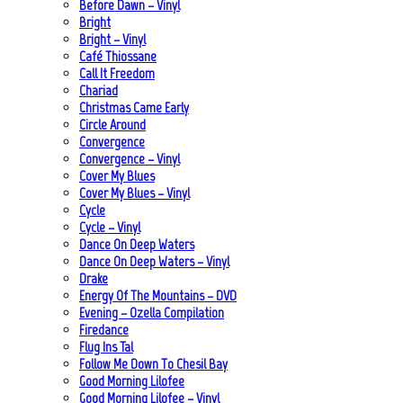
Before Dawn – Vinyl
Bright
Bright – Vinyl
Café Thiossane
Call It Freedom
Chariad
Christmas Came Early
Circle Around
Convergence
Convergence – Vinyl
Cover My Blues
Cover My Blues – Vinyl
Cycle
Cycle – Vinyl
Dance On Deep Waters
Dance On Deep Waters – Vinyl
Drake
Energy Of The Mountains – DVD
Evening – Ozella Compilation
Firedance
Flug Ins Tal
Follow Me Down To Chesil Bay
Good Morning Lilofee
Good Morning Lilofee – Vinyl