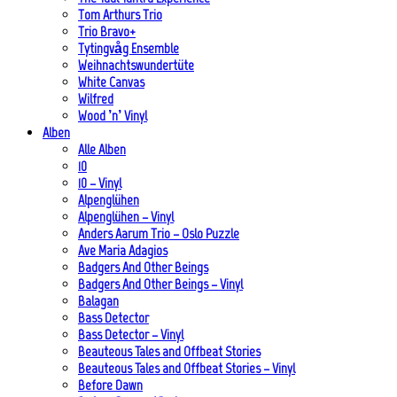
Tom Arthurs Trio
Trio Bravo+
Tytingvåg Ensemble
Weihnachtswundertüte
White Canvas
Wilfred
Wood ’n’ Vinyl
Alben
Alle Alben
10
10 – Vinyl
Alpenglühen
Alpenglühen – Vinyl
Anders Aarum Trio – Oslo Puzzle
Ave Maria Adagios
Badgers And Other Beings
Badgers And Other Beings – Vinyl
Balagan
Bass Detector
Bass Detector – Vinyl
Beauteous Tales and Offbeat Stories
Beauteous Tales and Offbeat Stories – Vinyl
Before Dawn