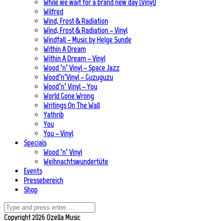
While we wait for a brand new day (Vinyl)
Wilfred
Wind, Frost & Radiation
Wind, Frost & Radiation – Vinyl
Windfall – Music by Helge Sunde
Within A Dream
Within A Dream – Vinyl
Wood ’n’ Vinyl – Space Jazz
Wood’n’Vinyl – Guzuguzu
Wood’n’ Vinyl – You
World Gone Wrong
Writings On The Wall
Yathrib
You
You – Vinyl
Specials
Wood ’n’ Vinyl
Weihnachtswundertüte
Events
Pressebereich
Shop
Copyright 2026 Ozella Music