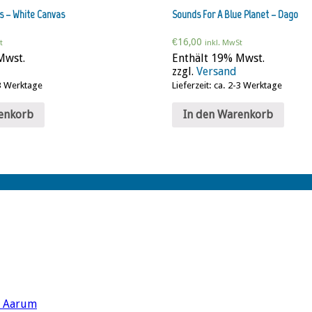
s – White Canvas
Sounds For A Blue Planet – Dago
€
16,00
t
inkl. MwSt
Mwst.
Enthält 19% Mwst.
zzgl.
Versand
-3 Werktage
Lieferzeit: ca. 2-3 Werktage
enkorb
In den Warenkorb
s Aarum