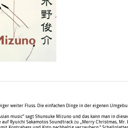
ewiger weiter Fluss. Die einfachen Dinge in der eigenen Umgebu
n Asian music” sagt Shunsuke Mizuno und das kann man in diese
 auf Ryuichi Sakamotos Soundtrack zu „Merry Christmas, Mr. L
n mit Kontrabass und Koto nachhaltig verzaubern.“ Schallplatt