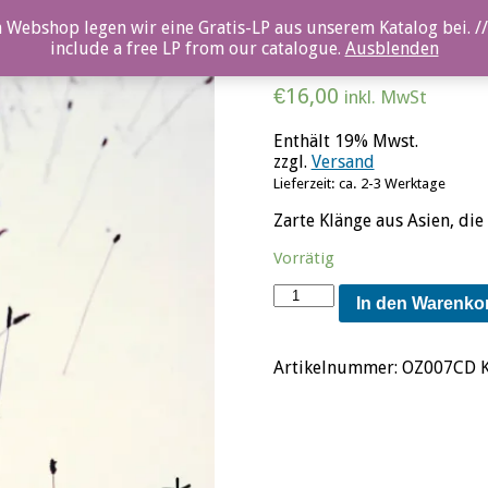
 Webshop legen wir eine Gratis-LP aus unserem Katalog bei. //
Slow Time – Shunsuke 
include a free LP from our catalogue.
Ausblenden
€
16,00
inkl. MwSt
Enthält 19% Mwst.
zzgl.
Versand
Lieferzeit: ca. 2-3 Werktage
Zarte Klänge aus Asien, die
Vorrätig
Slow
In den Warenko
Time
-
Shunsuke
Artikelnummer:
OZ007CD
Mizuno
Menge