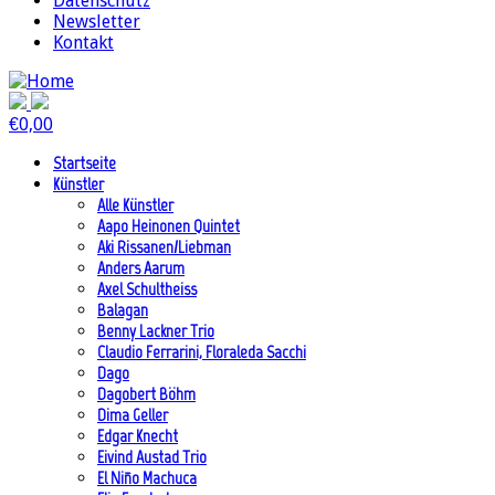
Datenschutz
Newsletter
Kontakt
€
0,00
Startseite
Künstler
Alle Künstler
Aapo Heinonen Quintet
Aki Rissanen/Liebman
Anders Aarum
Axel Schultheiss
Balagan
Benny Lackner Trio
Claudio Ferrarini, Floraleda Sacchi
Dago
Dagobert Böhm
Dima Geller
Edgar Knecht
Eivind Austad Trio
El Niño Machuca