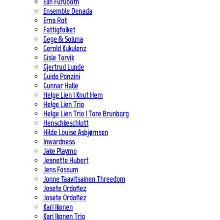
Elin Furubotn
Ensemble Denada
Erna Rot
Fattigfolket
Gege & Soluna
Gerold Kukulenz
Gisle Torvik
Gjertrud Lunde
Guido Ponzini
Gunnar Halle
Helge Lien | Knut Hem
Helge Lien Trio
Helge Lien Trio | Tore Brunborg
Henschkeschlott
Hilde Louise Asbjørnsen
Inwardness
Jake Playmo
Jeanette Hubert
Jens Fossum
Jonne Taavitsainen Threedom
Josete Ordoñez
Josete Ordoñez
Kari Ikonen
Kari Ikonen Trio